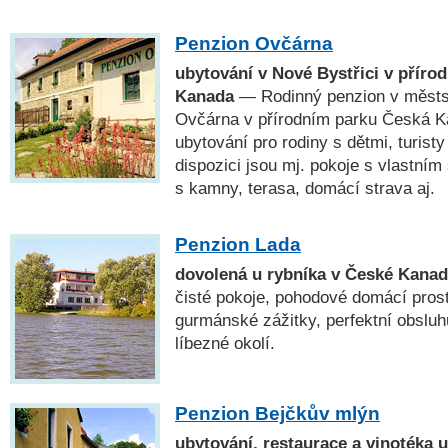
Penzion Ovčárna
ubytování v Nové Bystřici v příro
Kanada
— Rodinný penzion v městsk
Ovčárna v přírodním parku Česká Ka
ubytování pro rodiny s dětmi, turisty
dispozici jsou mj. pokoje s vlastním 
s kamny, terasa, domácí strava aj.
Penzion Lada
dovolená u rybníka v České Kana
čisté pokoje, pohodové domácí prost
gurmánské zážitky, perfektní obsluhu
líbezné okolí.
Penzion Bejčkův mlýn
ubytování, restaurace a vinotéka 