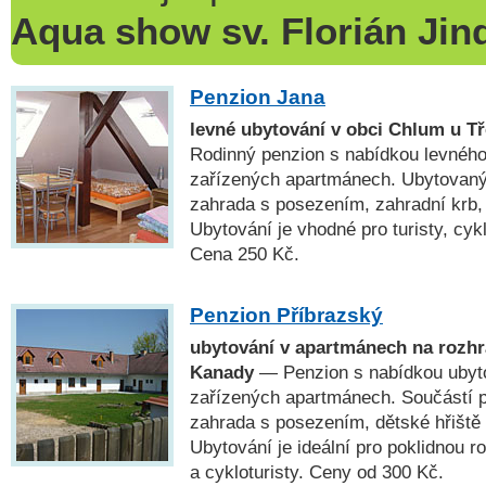
Aqua show sv. Florián Jin
Penzion Jana
levné ubytování v obci Chlum u T
Rodinný penzion s nabídkou levného
zařízených apartmánech. Ubytovaný
zahrada s posezením, zahradní krb, 
Ubytování je vhodné pro turisty, cykl
Cena 250 Kč.
Penzion Příbrazský
ubytování v apartmánech na rozhr
Kanady
— Penzion s nabídkou ubyt
zařízených apartmánech. Součástí p
zahrada s posezením, dětské hřiště 
Ubytování je ideální pro poklidnou r
a cykloturisty. Ceny od 300 Kč.