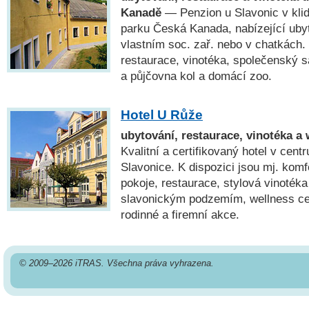
Kanadě
— Penzion u Slavonic v klid
parku Česká Kanada, nabízející ubyt
vlastním soc. zař. nebo v chatkách. 
restaurace, vinotéka, společenský s
a půjčovna kol a domácí zoo.
Hotel U Růže
ubytování, restaurace, vinotéka a
Kvalitní a certifikovaný hotel v cent
Slavonice. K dispozici jsou mj. komf
pokoje, restaurace, stylová vinoték
slavonickým podzemím, wellness ce
rodinné a firemní akce.
© 2009–2026 iTRAS. Všechna práva vyhrazena.