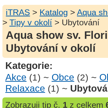
iTRAS
>
Katalog
>
Aqua sh
>
Tipy v okolí
> Ubytování
Aqua show sv. Flor
Ubytování v okolí
Kategorie:
Akce
~
Obce
~
Ob
(1)
(2)
Relaxace
~
Ubytová
(1)
Zobrazuji
tip č.
1
z celkem