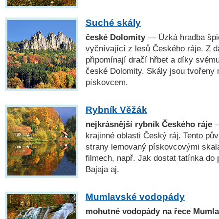
Suché skály
české Dolomity
— Úzká hradba špič
vyčnívající z lesů Českého ráje. Z 
připomínají dračí hřbet a díky svém
české Dolomity. Skály jsou tvořeny
pískovcem.
Rybník Věžák
nejkrásnější rybník Českého ráje
—
krajinné oblasti Český ráj. Tento pů
strany lemovaný pískovcovými skal
filmech, např. Jak dostat tatínka do
Bajaja aj.
Mumlavské vodopády
mohutné vodopády na řece Mumla