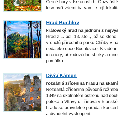
Černé hory v Krkonoších. Obzvláště
lesy hýří všemi barvami, stojí lokali
Hrad Buchlov
královský hrad na jednom z nejvy
Hrad z 1. pol. 13. stol., jež se klen
vrcholů přírodního parku Chřiby v 
nedaleko obce Buchlovice. K vidění
interiéry, přírodovědné sbírky a mno
památka.
Dívčí Kámen
rozsáhlá zřícenina hradu na skaln
Rozsáhlá zřícenina původně rožmbe
1349 na skalnatém ostrohu nad so
potoka a Vltavy u Třísova v Blanské
hradu se pravidelně pořádají koncert
a divadelní vystoupení.