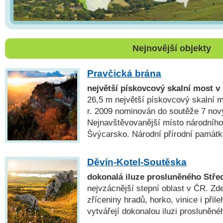
Nejnovější objekty
Pravčická brána
největší pískovcový skalní most v
26,5 m největší pískovcový skalní m
r. 2009 nominován do soutěže 7 nov
Nejnavštěvovanější místo národníh
Švýcarsko. Národní přírodní památk
Děvín-Kotel-Soutěska
dokonalá iluze prosluněného Stře
nejvzácnější stepní oblast v ČR. Zd
zříceniny hradů, horko, vinice i při
vytvářejí dokonalou iluzi prosluněné