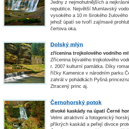
Jedny z nejmohutnějších a nejkrás
republice. Největší Mumlavský vodo
vysokého a 10 m širokého žulového s
jehož úpatí se tvoří zajímavé prohlub
čertova oka.
Dolský mlýn
zřícenina trojkolového vodního ml
Zřícenina bývalého trojkolového vod
r. 2007 kulturní památka. Díky roma
říčky Kamenice v národním parku Č
zahrál v pohádkách Pyšná princezna
Ztracený princ aj.
Černohorský potok
divoké kaskády na úpatí Černé ho
Velmi atraktivní a fotogenický horsk
příkrých kaskád a peřejí divoce pro