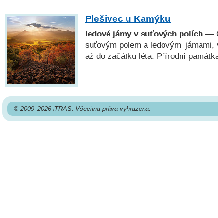
Plešivec u Kamýku
ledové jámy v suťových polích
— Č
suťovým polem a ledovými jámami, v 
až do začátku léta. Přírodní památk
© 2009–2026 iTRAS. Všechna práva vyhrazena.