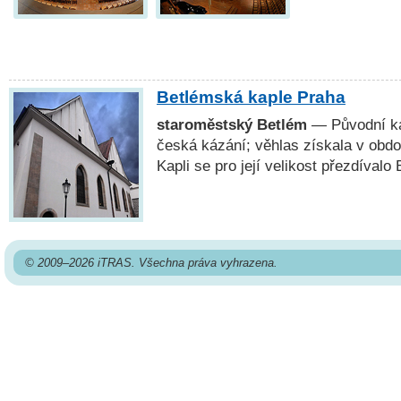
Betlémská kaple Praha
staroměstský Betlém
— Původní kap
česká kázání; věhlas získala v obd
Kapli se pro její velikost přezdívalo
© 2009–2026 iTRAS. Všechna práva vyhrazena.