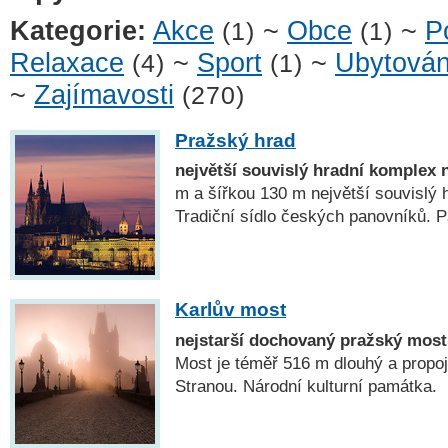
Kategorie:
Akce
~
Obce
~
P
(1)
(1)
Relaxace
~
Sport
~
Ubytován
(4)
(1)
~
Zajímavosti
(270)
Pražský hrad
největší souvislý hradní komplex 
m a šířkou 130 m největší souvislý 
Tradiční sídlo českých panovníků
Karlův most
nejstarší dochovaný pražský most
Most je téměř 516 m dlouhý a propo
Stranou. Národní kulturní památka.