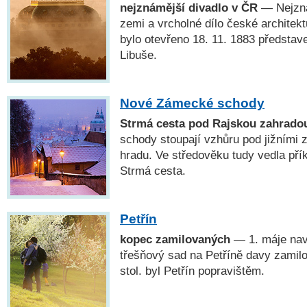
nejznámější divadlo v ČR
— Nejzná
zemi a vrcholné dílo české architekt
bylo otevřeno 18. 11. 1883 předsta
Libuše.
Nové Zámecké schody
Strmá cesta pod Rajskou zahrado
schody stoupají vzhůru pod jižními
hradu. Ve středověku tudy vedla přík
Strmá cesta.
Petřín
kopec zamilovaných
— 1. máje navš
třešňový sad na Petříně davy zamilo
stol. byl Petřín popravištěm.