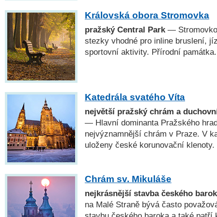
Královská obora Stromovka
pražský Central Park
— Stromovkou
stezky vhodné pro inline bruslení, jí
sportovní aktivity. Přírodní památka.
Katedrála svatého Víta
největší pražský chrám a duchovn
— Hlavní dominanta Pražského hradu
nejvýznamnější chrám v Praze. V kap
uloženy české korunovační klenoty.
Chrám sv. Mikuláše
nejkrásnější stavba českého baro
na Malé Straně bývá často považová
stavbu českého baroka a také patří 