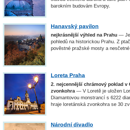
barokním budovám Evropy.
Hanavský pavilon
nejkrásnější výhled na Prahu
— Jed
pohledů na historickou Prahu. Z pta
pověstné pražské mosty a nesčetné
Loreta Praha
2. nejcennější chrámový poklad v 
zvonkohra
— V Loretě je uložen Lo
Diamantovou monstrancí s 6222 dia
hraje loretánská zvonkohra se 30 zv
Národní divadlo