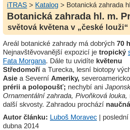
iTRAS
>
Katalog
> Botanická zahrada h
Botanická zahrada hl. m. P
světová květena v „české louži“
Areál botanické zahrady má dobrých
70 h
Nejnavštěvovanější expozicí je
tropický
Fata Morgana
. Dále tu uvidíte
květenu
Středomoří
a Turecka, lesní biotopy výc
Asie
a Severní
Ameriky,
severoamerick
prérii a polopoušť;
nechybí ani
Japons
Ornamentální zahrada, Pivoňková louka,
další skvosty. Zahradou prochází
naučná
Autor článku:
Luboš Moravec
| poslední
dubna 2014