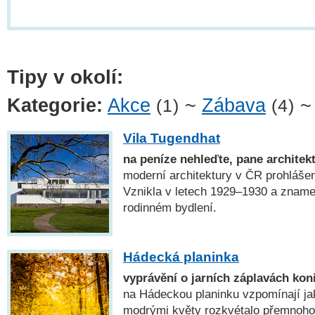
Tipy v okolí:
Kategorie:
Akce
~
Zábava
(1)
(4)
Vila Tugendhat
na peníze nehleďte, pane archite
moderní architektury v ČR prohlá
Vznikla v letech 1929–1930 a zname
rodinném bydlení.
Hádecká planinka
vyprávění o jarních záplavách kon
na Hádeckou planinku vzpomínají jak
modrými květy rozkvétalo přemnoho