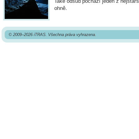
Také odsud pochází jeden z nejstarš
ohně.
© 2009–2026 iTRAS. Všechna práva vyhrazena.