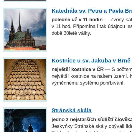
Katedrála sv. Petra a Pavla B
poledne už v 11 hodin
— Zvony kate
v 11 hod. Připomínají tak údajnou le
době 30leté války.
Kostnice u sv. Jakuba v Brně
největší kostnice v ČR
— S počtem 
největší kostnice na našem území. N
výměnnému systému pohřbívání.
Stránská skála
jedno z nejstarších sídliští člově
Jeskyňky Stránské skály obývali lidé