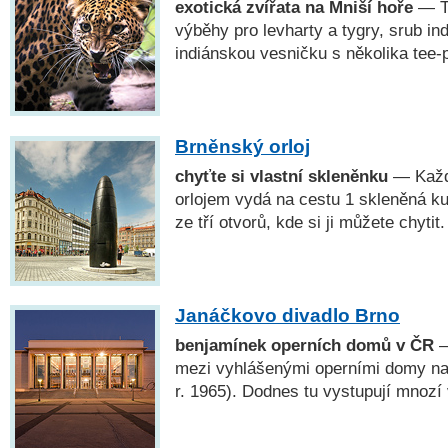
exotická zvířata na Mniší hoře
— Tě
výběhy pro levharty a tygry, srub i
indiánskou vesničku s několika tee-p
Brněnský orloj
chyťte si vlastní skleněnku
— Každý
orlojem vydá na cestu 1 skleněná k
ze tří otvorů, kde si ji můžete chytit.
Janáčkovo divadlo Brno
benjamínek operních domů v ČR
—
mezi vyhlášenými operními domy n
r. 1965). Dodnes tu vystupují mnozí