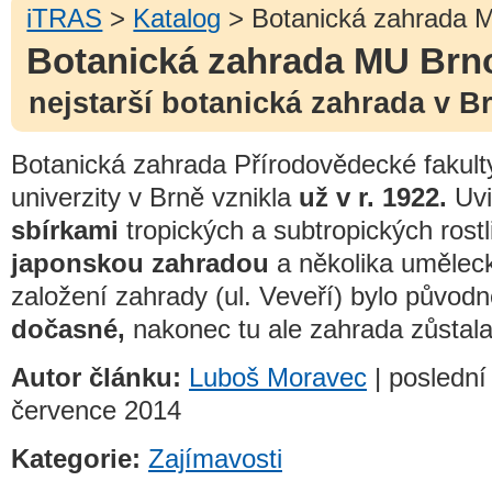
iTRAS
>
Katalog
> Botanická zahrada 
Botanická zahrada MU Brn
nejstarší botanická zahrada v B
Botanická zahrada Přírodovědecké fakul
univerzity v Brně vznikla
už v r. 1922.
Uvi
sbírkami
tropických a subtropických rostl
japonskou zahradou
a několika uměleck
založení zahrady (ul. Veveří) bylo původ
dočasné,
nakonec tu ale zahrada zůstala
Autor článku:
Luboš Moravec
| poslední
července 2014
Kategorie:
Zajímavosti