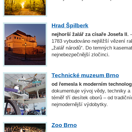
Hrad Špilberk
nejhorší žalář za císaře Josefa II.
—
1783 vybudováno nejtěžší vězení ra
„žalář národů“. Do temných kasemat 
nejnebezpečnější zločinci.
Technické muzeum Brno
od řemesla k moderním technolog
dokumentuje vývoj vědy, techniky a
téměř tří desítek oborů – od tradičn
nejmodernější výdobytky.
Zoo Brno