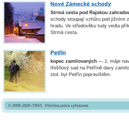
Nové Zámecké schody
Strmá cesta pod Rajskou zahrado
schody stoupají vzhůru pod jižními
hradu. Ve středověku tudy vedla přík
Strmá cesta.
Petřín
kopec zamilovaných
— 1. máje navš
třešňový sad na Petříně davy zamilo
stol. byl Petřín popravištěm.
© 2009–2026 iTRAS. Všechna práva vyhrazena.