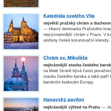
Katedrála svatého Víta
největší pražský chrám a duchovn
— Hlavní dominanta Pražského hradu
nejvýznamnější chrám v Praze. V kap
uloženy české korunovační klenoty.
Chrám sv. Mikuláše
nejkrásnější stavba českého baro
na Malé Straně bývá často považová
stavbu českého baroka a také patří 
barokním budovám Evropy.
Hanavský pavilon
nejkrásnější výhled na Prahu
— Jed