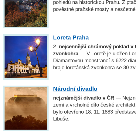
pohledů na historickou Prahu. Z pta
pověstné pražské mosty a nesčetné
Loreta Praha
2. nejcennější chrámový poklad v 
zvonkohra
— V Loretě je uložen Lo
Diamantovou monstrancí s 6222 dia
hraje loretánská zvonkohra se 30 zv
Národní divadlo
nejznámější divadlo v ČR
— Nejzná
zemi a vrcholné dílo české architekt
bylo otevřeno 18. 11. 1883 předsta
Libuše.