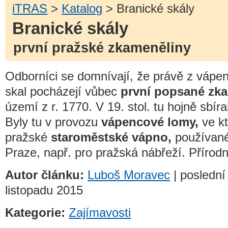
iTRAS
>
Katalog
> Branické skály
Branické skály
první pražské zkameněliny
Odborníci se domnívají, že právě z vápe
skal pocházejí vůbec
první popsané zk
území z r. 1770. V 19. stol. tu hojně sbí
Byly tu v provozu
vápencové lomy,
ve kt
pražské
staroměstské vápno,
používané
Praze, např. pro pražská nábřeží. Přírod
Autor článku:
Luboš Moravec
| poslední
listopadu 2015
Kategorie:
Zajímavosti