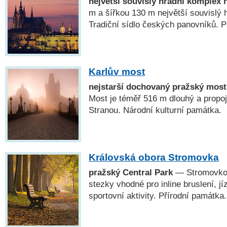
největší souvislý hradní komplex 
m a šířkou 130 m největší souvislý 
Tradiční sídlo českých panovníků
Karlův most
nejstarší dochovaný pražský most
Most je téměř 516 m dlouhý a propo
Stranou. Národní kulturní památka.
Královská obora Stromovka
pražský Central Park
— Stromovkou
stezky vhodné pro inline bruslení, jí
sportovní aktivity. Přírodní památka.