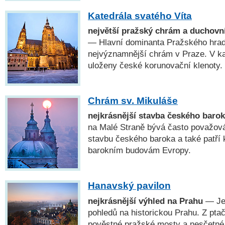
Katedrála svatého Víta
největší pražský chrám a duchovn
— Hlavní dominanta Pražského hradu
nejvýznamnější chrám v Praze. V kap
uloženy české korunovační klenoty.
Chrám sv. Mikuláše
nejkrásnější stavba českého baro
na Malé Straně bývá často považová
stavbu českého baroka a také patří 
barokním budovám Evropy.
Hanavský pavilon
nejkrásnější výhled na Prahu
— Jed
pohledů na historickou Prahu. Z pta
pověstné pražské mosty a nesčetné