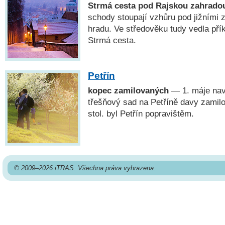
Strmá cesta pod Rajskou zahrado
schody stoupají vzhůru pod jižními
hradu. Ve středověku tudy vedla přík
Strmá cesta.
Petřín
kopec zamilovaných
— 1. máje navš
třešňový sad na Petříně davy zamilo
stol. byl Petřín popravištěm.
© 2009–2026 iTRAS. Všechna práva vyhrazena.