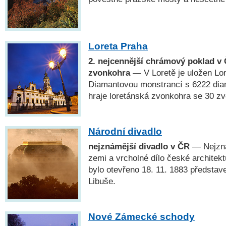
Loreta Praha
2. nejcennější chrámový poklad v 
zvonkohra
— V Loretě je uložen Lo
Diamantovou monstrancí s 6222 dia
hraje loretánská zvonkohra se 30 zv
Národní divadlo
nejznámější divadlo v ČR
— Nejzná
zemi a vrcholné dílo české architekt
bylo otevřeno 18. 11. 1883 předsta
Libuše.
Nové Zámecké schody