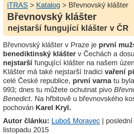
iTRAS
>
Katalog
> Břevnovský klášter
Břevnovský klášter
nejstarší fungující klášter v ČR
Břevnovský klášter v Praze je
první muž
benediktinský klášter
v Čechách a dos
nejstarší
fungující klášter na našem úze
Klášter má také nejstarší tradici
vaření p
celé České republice,
první varna
tu byla
993; dnes tu můžete ochutnat pivo
Břevn
Benedict.
Na hřbitově u břevnovského kos
pochován
Karel Kryl.
Autor článku:
Luboš Moravec
| poslední 
listopadu 2015