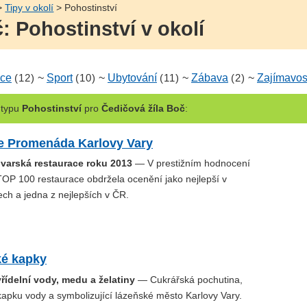
>
Tipy v okolí
> Pohostinství
: Pohostinství v okolí
ce
(12)
~
Sport
(10)
~
Ubytování
(11)
~
Zábava
(2)
~
Zajímavos
typu
Pohostinství
pro
Čedičová žíla Boč
:
e Promenáda Karlovy Vary
ovarská restaurace roku 2013
— V prestižním hodnocení
TOP 100 restaurace obdržela ocenění jako nejlepší v
ch a jedna z nejlepších v ČR.
ké kapky
řídelní vody, medu a želatiny
— Cukrářská pochutina,
kapku vody a symbolizující lázeňské město Karlovy Vary.