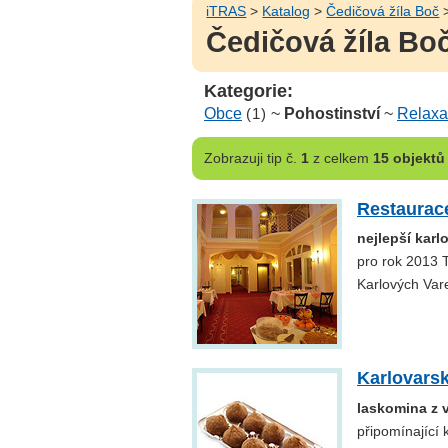
iTRAS
>
Katalog
>
Čedičová žíla Boč
Čedičová žíla Boč
Kategorie:
Obce
(1)
~
Pohostinství
~
Relaxa
Zobrazuji
tip č.
1
z celkem
15 objektů
Restaurac
nejlepší karl
pro rok 2013 
Karlových Vare
Karlovars
laskomina z v
připomínající 