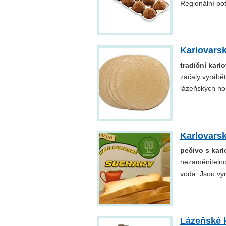
Regionální po
Karlovarsk
tradiční karl
začaly vyrábět
lázeňských ho
Karlovars
pečivo s kar
nezaměnitelnou
voda. Jsou vy
Lázeňské k