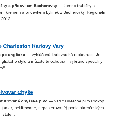
ičky s přídavkem Becherovky
— Jemné trubičky s
kým krémem a přídavkem bylinek z Becherovky. Regionální
u 2013.
e Charleston Karlovy Vary
 po anglicku
— Vyhlášená karlovarská restaurace. Je
glického stylu a můžete tu ochutnat i vybrané speciality
yně.
ivovar Chyše
efiltrované chyšské pivo
— Vaří tu výtečné pivo Prokop
, jantar; nefiltrované, nepasterované) podle staročeských
 století.