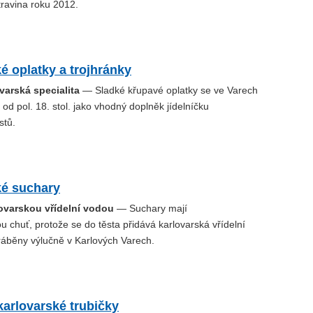
travina roku 2012.
é oplatky a trojhránky
ovarská specialita
— Sladké křupavé oplatky se ve Varech
 od pol. 18. stol. jako vhodný doplněk jídelníčku
stů.
ké suchary
lovarskou vřídelní vodou
— Suchary mají
 chuť, protože se do těsta přidává karlovarská vřídelní
ráběny výlučně v Karlových Varech.
arlovarské trubičky