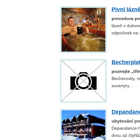
Pivní lázn
procedura pro
lázeň v dubov
odpočinek na 
Becherplat
poznejte „tř
Becherovky, r
suvenýry…
Depandanc
ubytování pr
Depandance ho
dvou až čtyřlů