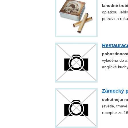
lahodné trub
oplatkou, leh
potravina rok
Restaurac
pohostinnost
vyladěna do an
anglické kuch
Zámecký p
ochutnejte n
(světlé, tmavé
receptur ze 16.