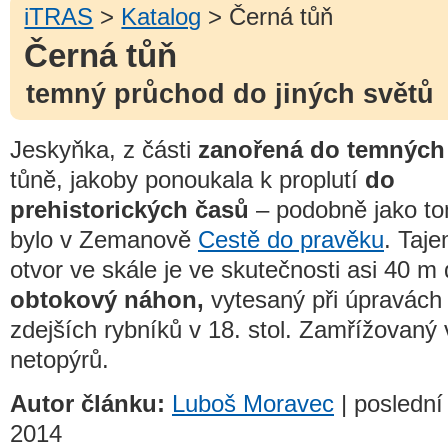
iTRAS
>
Katalog
> Černá tůň
Černá tůň
temný průchod do jiných světů
Jeskyňka, z části
zanořená do temných
tůně, jakoby ponoukala k proplutí
do
prehistorických časů
– podobně jako t
bylo v Zemanově
Cestě do pravěku
. Taj
otvor ve skále je ve skutečnosti asi 40 m
obtokový náhon,
vytesaný při úpravách
zdejších rybníků v 18. stol. Zamřížovaný
netopýrů.
Autor článku:
Luboš Moravec
| poslední 
2014