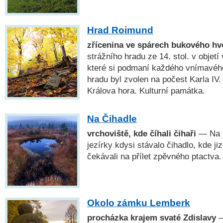
Hrad Roimund
zřícenina ve spárech bukového h
strážního hradu ze 14. stol. v objet
které si podmaní každého vnímavéh
hradu byl zvolen na počest Karla IV
Králova hora. Kulturní památka.
Na Čihadle
vrchoviště, kde číhali čihaři
— Na t
jezírky kdysi stávalo čihadlo, kde ji
čekávali na přílet zpěvného ptactva.
Okolo zámku Lemberk
procházka krajem svaté Zdislavy
—