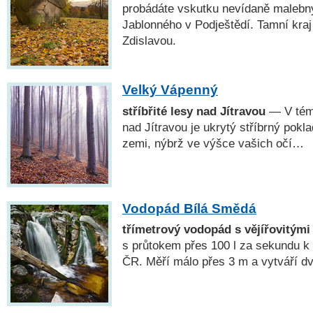
probádáte vskutku nevídaně maleb
Jablonného v Podještědí. Tamní kraj 
Zdislavou.
Velký Vápenný
stříbřité lesy nad Jítravou
— V témě
nad Jítravou je ukrytý stříbrný pokla
zemi, nýbrž ve výšce vašich očí…
Vodopád Bílá Smědá
třímetrový vodopád s vějířovitými
s průtokem přes 100 l za sekundu k
ČR. Měří málo přes 3 m a vytváří dva