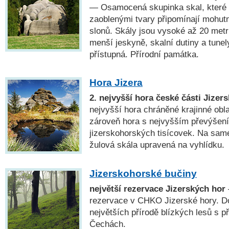
— Osamocená skupinka skal, které 
zaoblenými tvary připomínají mohutn
slonů. Skály jsou vysoké až 20 metr
menší jeskyně, skalní dutiny a tunely
přístupná. Přírodní památka.
Hora Jizera
2. nejvyšší hora české části Jizer
nejvyšší hora chráněné krajinné obla
zároveň hora s nejvyšším převýšen
jizerskohorských tisícovek. Na sam
žulová skála upravená na vyhlídku.
Jizerskohorské bučiny
největší rezervace Jizerských hor
rezervace v CHKO Jizerské hory. Do
největších přírodě blízkých lesů s p
Čechách.