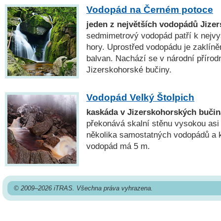
Vodopád na Černém potoce
jeden z největších vodopádů Jize
sedmimetrový vodopád patří k nejv
hory. Uprostřed vodopádu je zaklíně
balvan. Nachází se v národní přírod
Jizerskohorské bučiny.
Vodopád Velký Štolpich
kaskáda v Jizerskohorských buči
překonává skalní stěnu vysokou asi 
několika samostatných vodopádů a 
vodopád má 5 m.
© 2009–2026 iTRAS. Všechna práva vyhrazena.