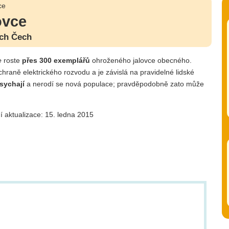
ce
ovce
ích Čech
e
roste
přes 300 exemplářů
ohroženého jalovce obecného.
chraně elektrického rozvodu a je závislá na pravidelné lidské
sychají
a nerodí se nová populace; pravděpodobně zato může
í aktualizace: 15. ledna 2015