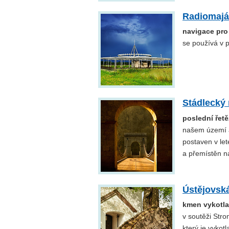
Radiomajá
navigace pro 
se používá v p
Stádlecký
poslední řet
našem území a
postaven v le
a přemístěn n
Ústějovská
kmen vykotla
v soutěži Stro
který je vykotl