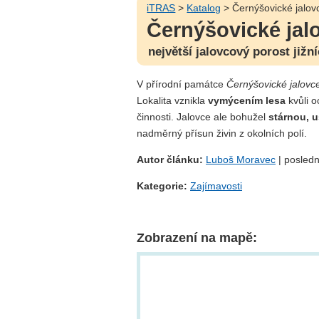
iTRAS
>
Katalog
> Černýšovické jalov
Černýšovické jal
největší jalovcový porost jižn
V přírodní památce
Černýšovické jalovc
Lokalita vznikla
vymýcením lesa
kvůli o
činnosti. Jalovce ale bohužel
stárnou, u
nadměrný přísun živin z okolních polí.
Autor článku:
Luboš Moravec
| posledn
Kategorie:
Zajímavosti
Zobrazení na mapě: