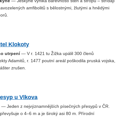
skyně
— Jeskyně vyniká barevností stěn a stropů – střídají
mavozelených amfibolitů s bělostnými, žlutými a hnědými
orů.
tel Klokoty
ho utrpení
— V r. 1421 tu Žižka upálil 300 členů
ty Adamitů, r. 1477 poutní areál poškodila pruská vojska,
lášter zrušen.
řesyp u Vlkova
— Jeden z nejvýznamnějších písečných přesypů v ČR.
 převyšuje o 4–6 m a je široký asi 80 m. Přírodní