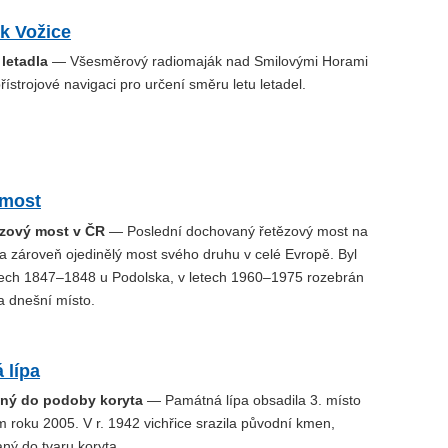
k Vožice
letadla
— Všesměrový radiomaják nad Smilovými Horami
řístrojové navigaci pro určení směru letu letadel.
 most
ězový most v ČR
— Poslední dochovaný řetězový most na
 zároveň ojedinělý most svého druhu v celé Evropě. Byl
tech 1847–1848 u Podolska, v letech 1960–1975 rozebrán
a dnešní místo.
 lípa
ný do podoby koryta
— Památná lípa obsadila 3. místo
m roku 2005. V r. 1942 vichřice srazila původní kmen,
aný do tvaru koryta.