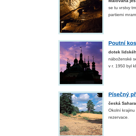
Malovaná je
se tu vrstvy t
partiemi mram
Poutní kos
dotek lidské
náboženské sek
v r. 1950 byl k
Písečný p
česká Sahara
Okolní krajinu
rezervace.