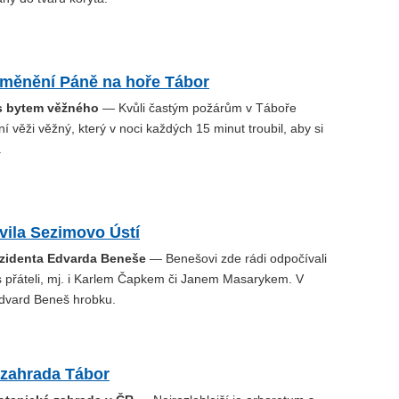
oměnění Páně na hoře Tábor
 s bytem věžného
— Kvůli častým požárům v Táboře
ní věži věžný, který v noci každých 15 minut troubil, aby si
.
vila Sezimovo Ústí
ezidenta Edvarda Beneše
— Benešovi zde rádi odpočívali
 s přáteli, mj. i Karlem Čapkem či Janem Masarykem. V
dvard Beneš hrobku.
 zahrada Tábor