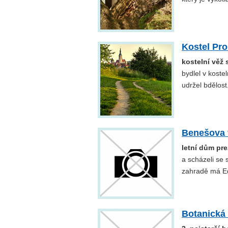
Kostel Pr
kostelní věž
bydlel v kostel
udržel bdělost
Benešova 
letní dům pr
a scházeli se
zahradě má E
Botanická