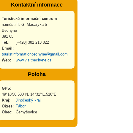
Kontaktní informace
Turistické informační centrum
náměstí T. G. Masaryka 5
Bechyně
391 65
Tel.:
[+420] 381 213 822
Email:
touristinformationbechyne@gmail.com
Web:
www.visitbechyne.cz
Poloha
GPS:
49°18'56.530"N, 14°31'41.518"E
Kraj:
Jihočeský kraj
Okres:
Tábor
Obec:
Černýšovice