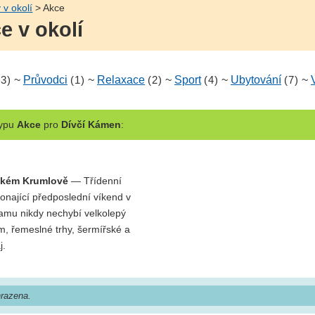
 v okolí
> Akce
e v okolí
(3)
~
Průvodci
(1)
~
Relaxace
(2)
~
Sport
(4)
~
Ubytování
(7)
~
ypu
Akce
pro
Dívčí Kámen
:
eském Krumlově
— Třídenní
onající předposlední víkend v
mu nikdy nechybí velkolepý
, řemeslné trhy, šermířské a
j.
razena.