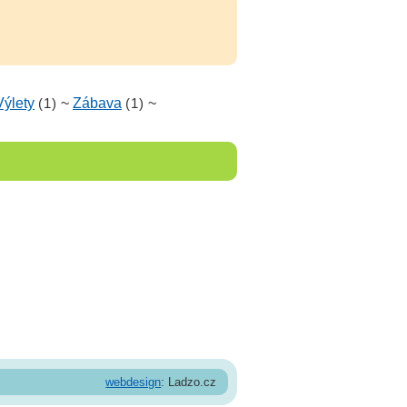
Výlety
(1)
~
Zábava
(1)
~
webdesign
: Ladzo.cz