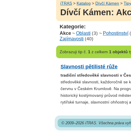
iTRAS
>
Katalog
>
Dívčí Kámen
>
Tipy
Dívčí Kámen: Akc
Kategorie:
Akce
~
Oblasti
(3)
~
Pohostinství
Zajímavosti
(40)
Zobrazuji
tip č.
1
z celkem
1 objektů
t
Slavnosti pětilisté růže
tradiční středověké slavnosti v Č
středověké slavnosti, každoročně se k
červnu v Českém Krumlově. Na progra
historický kostýmovaný průvod městem
rytířské turnaje, slavnostní ohňostroj a
© 2009–2026 iTRAS. Všechna práva vyh