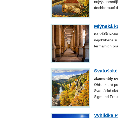
nejvýznamnějš
dechberoucí de
Mlýnská k
největší kol
nejoblíbenějš
termálních pr
Svatošské
zkamenělý sv
Ohře, které po
Svatošské skál
Sigmund Freud
Vyhlídka P