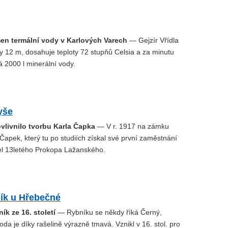
men termální vody v Karlových Varech
— Gejzír Vřídla
y 12 m, dosahuje teploty 72 stupňů Celsia a za minutu
 2000 l minerální vody.
yše
ovlivnilo tvorbu Karla Čapka
— V r. 1917 na zámku
Čapek, který tu po studiích získal své první zaměstnání
el 13letého Prokopa Lažanského.
ník u Hřebečné
ík ze 16. století
— Rybníku se někdy říká Černý,
oda je díky rašelině výrazně tmavá. Vznikl v 16. stol. pro