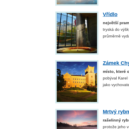
Vřídlo
největší pra
tryská do výšk
průměrně vydá
Zámek Ch
místo, které 
pobýval Karel 
jako vychovat
Mrtvý ryb
rašelinný rybn
protože jeho v