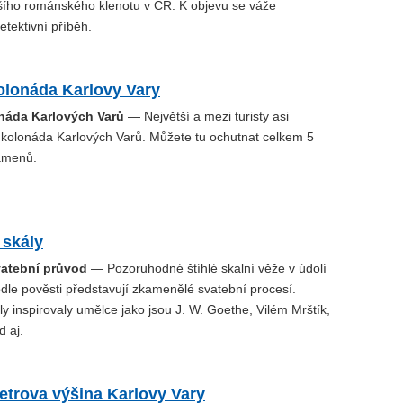
ího románského klenotu v ČR. K objevu se váže
tektivní příběh.
olonáda Karlovy Vary
onáda Karlových Varů
— Největší a mezi turisty asi
í kolonáda Karlových Varů. Můžete tu ochutnat celkem 5
amenů.
 skály
atební průvod
— Pozoruhodné štíhlé skalní věže v údolí
dle pověsti představují zkamenělé svatební procesí.
y inspirovaly umělce jako jsou J. W. Goethe, Vilém Mrštík,
 aj.
etrova výšina Karlovy Vary