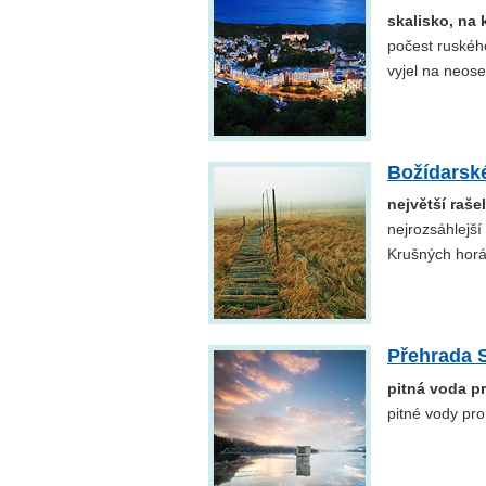
skalisko, na k
počest ruského
vyjel na neos
Božídarské
největší raše
nejrozsáhlejší
Krušných horá
Přehrada 
pitná voda p
pitné vody pr