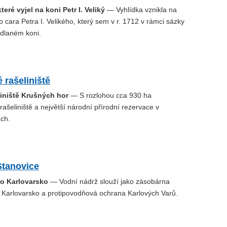
teré vyjel na koni Petr I. Veliký
— Vyhlídka vznikla na
 cara Petra I. Velikého, který sem v r. 1712 v rámci sázky
edlaném koni.
 rašeliniště
liniště Krušných hor
— S rozlohou cca 930 ha
 rašeliniště a největší národní přírodní rezervace v
ch.
Stanovice
ro Karlovarsko
— Vodní nádrž slouží jako zásobárna
o Karlovarsko a protipovodňová ochrana Karlových Varů.