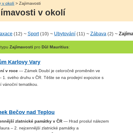
y v okolí
> Zajímavosti
jímavosti v okolí
axace
(12)
~
Sport
(10)
~
Ubytování
(11)
~
Zábava
(2)
~
Zajíma
typu
Zajímavosti
pro
Důl Mauritius
:
ům Karlovy Vary
ní v roce
— Zámek Doubí je celoročně proměněn ve
 1. svého druhu v ČR. Těšte se na prodejní expozice s
í vánoční tematikou.
mek Bečov nad Teplou
cennější zlatnické památky v ČR
— Hrad proslul nálezem
 Maura – 2. nejcennější zlatnické památky a