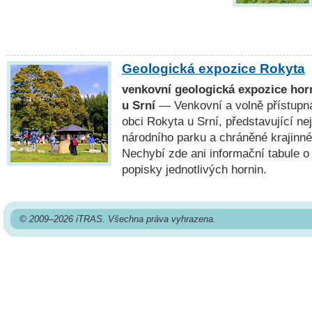
Geologická expozice Rokyta
venkovní geologická expozice ho
u Srní
— Venkovní a volně přístupná
obci Rokyta u Srní, představující n
národního parku a chráněné krajinn
Nechybí zde ani informační tabule o
popisky jednotlivých hornin.
© 2009–2026 iTRAS. Všechna práva vyhrazena.