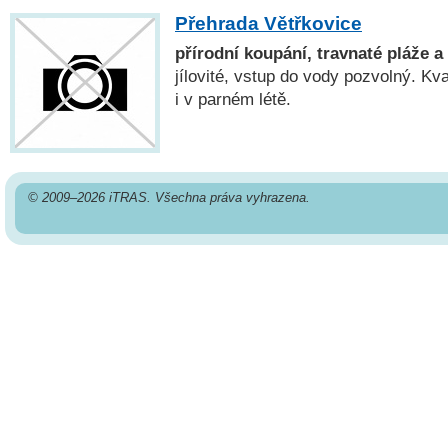
Přehrada Větřkovice
přírodní koupání, travnaté pláže a
jílovité, vstup do vody pozvolný. Kva
i v parném létě.
© 2009–2026 iTRAS. Všechna práva vyhrazena.