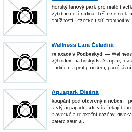
horský lanový park pro malé i vel
vyblbne celá rodina. Těšte se na la
obtížností, lezeckou síť, trampolíny
Wellness Lara Čeladná
relaxace v Podbeskydí
— Wellness
výhledem na beskydské kopce, masá
chrličem a protiproudem, parní lázn
Aquapark Olešná
koupání pod otevřeným nebem i p
krytý aquapark, kde vás čekají tobo
plavecké a relaxační bazény, divoká
patero saun aj.