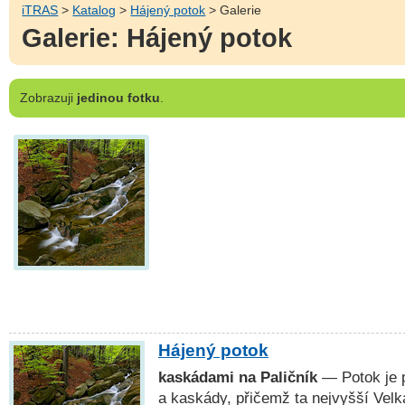
iTRAS
>
Katalog
>
Hájený potok
> Galerie
Galerie: Hájený potok
Zobrazuji
jedinou fotku
.
Hájený potok
kaskádami na Paličník
— Potok je 
a kaskády, přičemž ta nejvyšší Vel