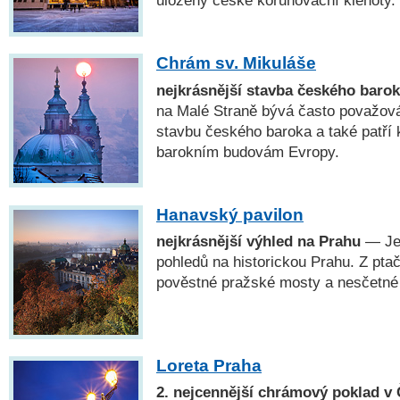
uloženy české korunovační klenoty.
Chrám sv. Mikuláše
nejkrásnější stavba českého baro
na Malé Straně bývá často považová
stavbu českého baroka a také patří 
barokním budovám Evropy.
Hanavský pavilon
nejkrásnější výhled na Prahu
— Jed
pohledů na historickou Prahu. Z pta
pověstné pražské mosty a nesčetné
Loreta Praha
2. nejcennější chrámový poklad v 