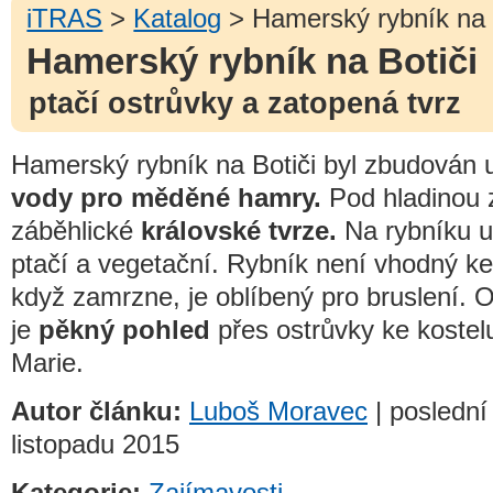
iTRAS
>
Katalog
> Hamerský rybník na 
Hamerský rybník na Botiči
ptačí ostrůvky a zatopená tvrz
Hamerský rybník na Botiči byl zbudován u
vody pro měděné hamry.
Pod hladinou 
záběhlické
královské tvrze.
Na rybníku u
ptačí a vegetační. Rybník není vhodný ke
když zamrzne, je oblíbený pro bruslení. O
je
pěkný pohled
přes ostrůvky ke koste
Marie.
Autor článku:
Luboš Moravec
| poslední
listopadu 2015
Kategorie:
Zajímavosti