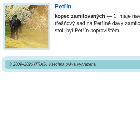
Petřín
kopec zamilovaných
— 1. máje navš
třešňový sad na Petříně davy zamilo
stol. byl Petřín popravištěm.
© 2009–2026 iTRAS. Všechna práva vyhrazena.