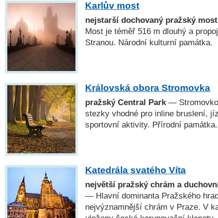
Karlův most
nejstarší dochovaný pražský most
Most je téměř 516 m dlouhý a propo
Stranou. Národní kulturní památka.
Královská obora Stromovka
pražský Central Park
— Stromovkou
stezky vhodné pro inline bruslení, jí
sportovní aktivity. Přírodní památka.
Katedrála svatého Víta
největší pražský chrám a duchovn
— Hlavní dominanta Pražského hradu
nejvýznamnější chrám v Praze. V kap