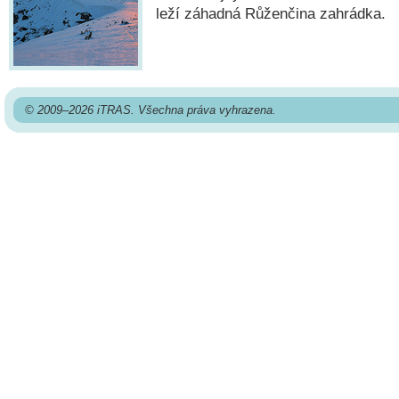
leží záhadná Růženčina zahrádka.
© 2009–2026 iTRAS. Všechna práva vyhrazena.