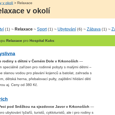
y v okolí
> Relaxace
laxace v okolí
tví
(1)
~
Relaxace
~
Sport
(1)
~
Ubytování
(6)
~
Zábava
(1)
~
Z
ypu
Relaxace
pro
Hospital Kuks
:
yslivna
o rodiny s dětmi v Černém Dole v Krkonoších
—
n speciálně zařízen pro rodinné pobyty s malými dětmi –
se slanou vodou pro plavání kojenců a batolat, zahrada s
m, dětská herna, přebalovací pulty, zajištění hlídání dětí
rou aj. Ceny od 380 Kč.
rich
Peci pod Sněžkou na sjezdovce Javor v Krkonoších
—
o ubytování lyžařů, turistů, cykloturistů, ale i pro rodiny s