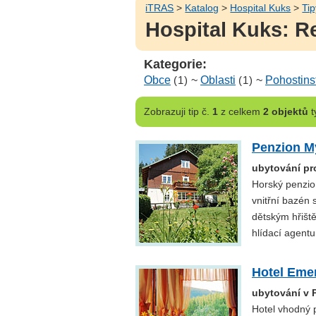
iTRAS
>
Katalog
>
Hospital Kuks
>
Tip
Hospital Kuks: Re
Kategorie:
Obce
(1)
~
Oblasti
(1)
~
Pohostins
Zobrazuji
tip č.
1
z celkem
2 objektů
t
Penzion M
ubytování pr
Horský penzio
vnitřní bazén 
dětským hřiště
hlídací agentu
Hotel Eme
ubytování v 
Hotel vhodný pr