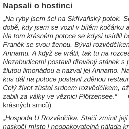
Napsali o hostinci
„Na ryby jsem šel na Skřivaňský potok. Se
době, kdy jsem se vozil v bílém kočárku a
Na tom krásném potoce se kdysi usídlil b
Franěk se svou ženou. Býval rozvědčíkem
Annamu. A když se vrátil, tak tu na rozces
Nezabudicemi postavil dřevěný stánek s
žlutou limonádou a nazval jej Annamo. Na
kus dál na potoce postavil zděnou restau
Celý život zůstal srdcem rozvědčíkem, a
zabili za války ve věznici Plötzensee.“
—
krásných srnců)
„Hospoda U Rozvědčíka. Stačí zmínit jej
naskočí místo i neopakovatelná nálada kn