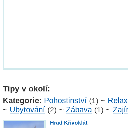
Tipy v okolí:
Kategorie:
Pohostinství
~
Rela
(1)
~
Ubytování
~
Zábava
~
Zají
(2)
(1)
Hrad Křivoklát