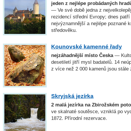
jeden z nejlépe probádaných hrad
— Ve své době jedna z nejvelkolepě
rezidencí střední Evropy; dnes patří
nejvýznamnější a nejlépe poznané 
středověku.
Kounovské kamenné řady
nejzáhadnější místo Česka
— Kulto
desetiletí jitří mysl badatelů. 14 n
z více než 2 000 kamenů jsou stále
Skryjská jezírka
2 malá jezírka na Zbirožském pot
ve skalnaté soutěsce, vzniklá po vyd
1872. Přírodní rezervace.