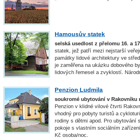
Hamousův statek
selská usedlost z přelomu 16. a 17.
statek, jež patří mezi nejstarší veře
památky lidové architektury ve stř
je zaměřena na ukázku dobového byd
lidových řemesel a zvyklostí. Národ
Penzion Ludmila
soukromé ubytování v Rakovníku 
Penzion v klidné vilové čtvrti Rakov
vhodný pro pobyty turistů a cykloturi
rodiny s dětmi apod. Pro ubytování 
pokoje s vlastním sociálním zaříze
Kč osoba/noc.