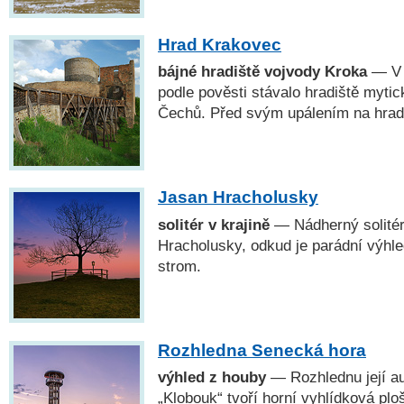
Hrad Krakovec
bájné hradiště vojvody Kroka
— V 
podle pověsti stávalo hradiště myti
Čechů. Před svým upálením na hrad
Jasan Hracholusky
solitér v krajině
— Nádherný solitérn
Hracholusky, odkud je parádní výhle
strom.
Rozhledna Senecká hora
výhled z houby
— Rozhlednu její au
„Klobouk“ tvoří horní vyhlídková pl