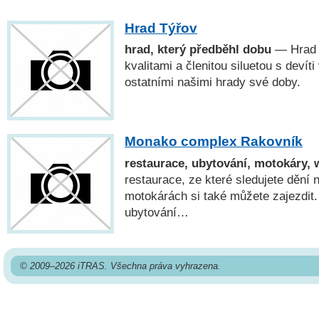
Hrad Týřov
hrad, který předběhl dobu
— Hrad 
kvalitami a členitou siluetou s devít
ostatními našimi hrady své doby.
Monako complex Rakovník
restaurace, ubytování, motokáry,
restaurace, ze které sledujete dění
motokárách si také můžete zajezdit.
ubytování…
© 2009–2026 iTRAS. Všechna práva vyhrazena.