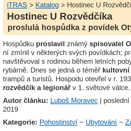
iTRAS
>
Katalog
> Hostinec U Rozvědč
Hostinec U Rozvědčíka
proslulá hospůdka z povídek Ot
Hospůdku
proslavil
známý
spisovatel O
ní zmínil v některých svých povídkách; pra
navštěvoval s rodinou během letních pob
rybárně. Dnes se jedná o téměř
kultovní
trampů a turistů. Hospodu otevřel v r. 19
rozvědčík a legionář
v 1. světové válce.
Autor článku:
Luboš Moravec
| poslední 
2019
Kategorie:
Pohostinství
~
Ubytování
~
Z