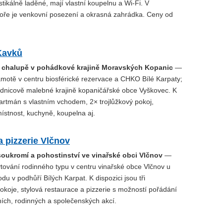
stikálně laděné, mají vlastní koupelnu a Wi-Fi. V
ře je venkovní posezení a okrasná zahrádka. Ceny od
Kavků
 chalupě v pohádkové krajině Moravských Kopanic
—
motě v centru biosférické rezervace a CHKO Bílé Karpaty;
lednicově malebné krajině kopaničářské obce Vyškovec. K
partmán s vlastním vchodem, 2× trojlůžkový pokoj,
ístnost, kuchyně, koupelna aj.
 pizzerie Vlčnov
soukromí a pohostinství ve vinařské obci Vlčnov
—
ování rodinného typu v centru vinařské obce Vlčnov u
u v podhůří Bílých Karpat. K dispozici jsou tři
koje, stylová restaurace a pizzerie s možností pořádání
ních, rodinných a společenských akcí.