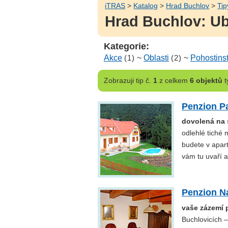
iTRAS
>
Katalog
>
Hrad Buchlov
>
Tip
Hrad Buchlov: Ub
Kategorie:
Akce
(1)
~
Oblasti
(2)
~
Pohostinst
Zobrazuji
tip č.
1
z celkem
6 objektů
t
Penzion Pa
dovolená na 
odlehlé tiché 
budete v apar
vám tu uvaří a
Penzion N
vaše zázemí 
Buchlovicích 