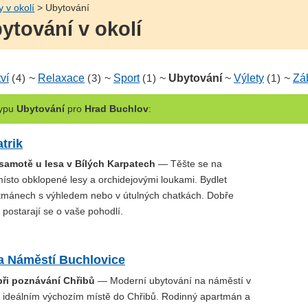
y v okolí
> Ubytování
ytování v okolí
ví
(4)
~
Relaxace
(3)
~
Sport
(1)
~
Ubytování
~
Výlety
(1)
~
Zá
ypu
Ubytování
pro
Hrad Buchlov
:
trik
samotě u lesa v Bílých Karpatech
— Těšte se na
místo obklopené lesy a orchidejovými loukami. Bydlet
tmánech s výhledem nebo v útulných chatkách. Dobře
 postarají se o vaše pohodlí.
a Náměstí Buchlovice
při poznávání Chřibů
— Moderní ubytování na náměstí v
– ideálním výchozím místě do Chřibů. Rodinný apartmán a