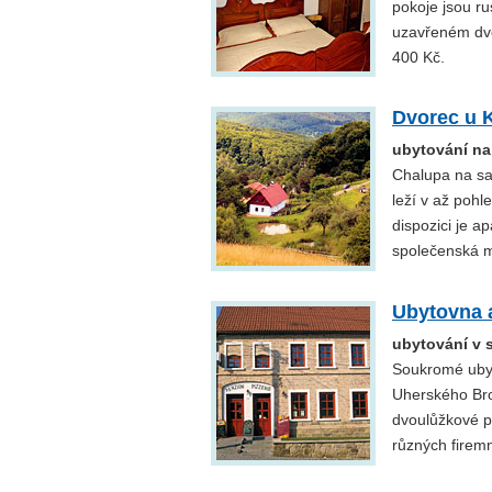
pokoje jsou ru
uzavřeném dvo
400 Kč.
Dvorec u 
ubytování na
Chalupa na sa
leží v až poh
dispozici je a
společenská m
Ubytovna a
ubytování v 
Soukromé ubyt
Uherského Brod
dvoulůžkové po
různých firem