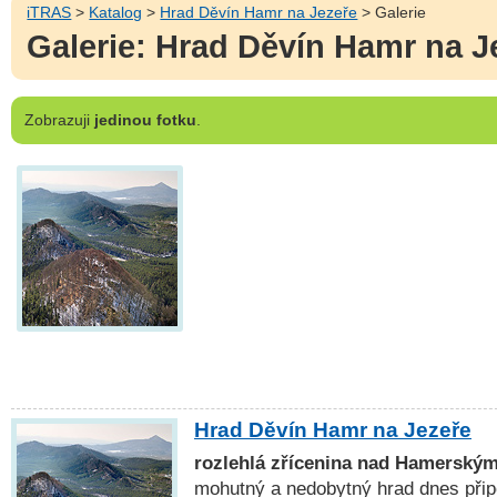
iTRAS
>
Katalog
>
Hrad Děvín Hamr na Jezeře
> Galerie
Galerie: Hrad Děvín Hamr na J
Zobrazuji
jedinou fotku
.
Hrad Děvín Hamr na Jezeře
rozlehlá zřícenina nad Hamerský
mohutný a nedobytný hrad dnes přip