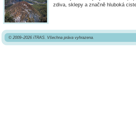
zdiva, sklepy a značně hluboká cist
© 2009–2026 iTRAS. Všechna práva vyhrazena.