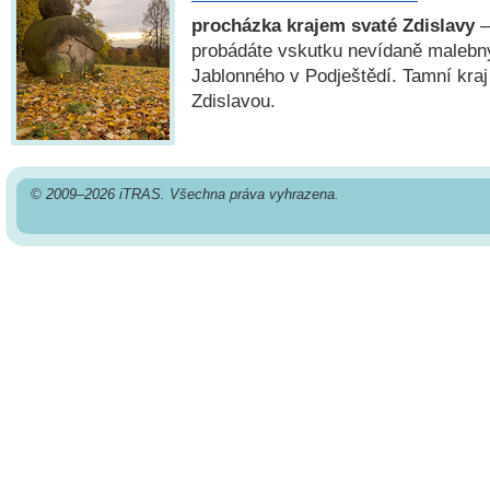
procházka krajem svaté Zdislavy
—
probádáte vskutku nevídaně maleb
Jablonného v Podještědí. Tamní kraj 
Zdislavou.
© 2009–2026 iTRAS. Všechna práva vyhrazena.