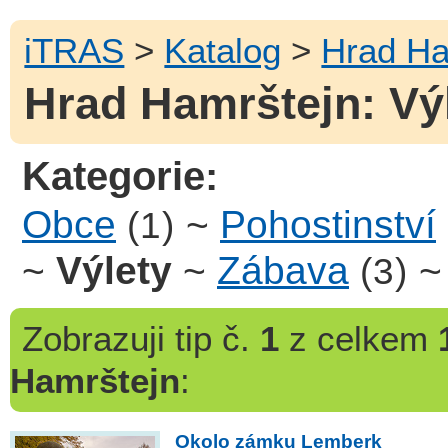
iTRAS
>
Katalog
>
Hrad Ha
Hrad Hamrštejn: Výl
Kategorie:
Obce
~
Pohostinství
(1)
~
Výlety
~
Zábava
(3)
Zobrazuji
tip č.
1
z celkem
Hamrštejn
:
Okolo zámku Lemberk