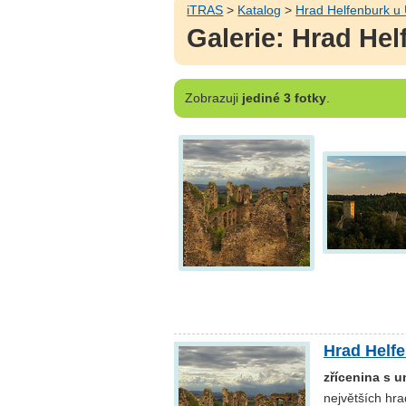
iTRAS
>
Katalog
>
Hrad Helfenburk u
Galerie: Hrad He
Zobrazuji
jediné 3 fotky
.
Hrad Helf
zřícenina s u
největších hr