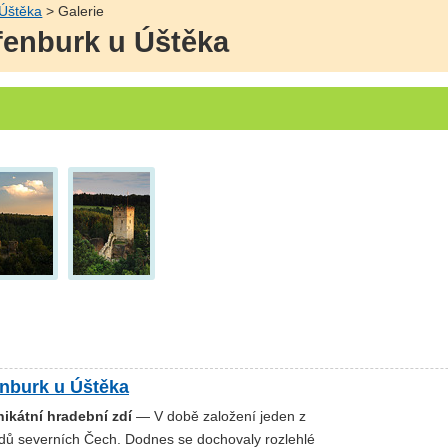
 Úštěka
> Galerie
lfenburk u Úštěka
enburk u Úštěka
nikátní hradební zdí
— V době založení jeden z
adů severních Čech. Dodnes se dochovaly rozlehlé