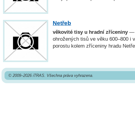
Netřeb
věkovité tisy u hradní zříceniny
— 
ohrožených tisů ve věku 600–800 i 
porostu kolem zříceniny hradu Netře
© 2009–2026 iTRAS. Všechna práva vyhrazena.