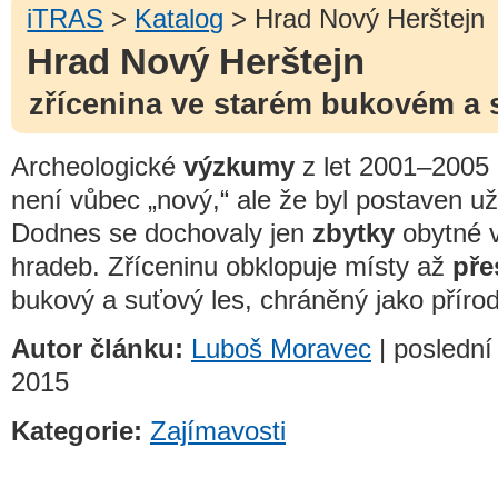
iTRAS
>
Katalog
> Hrad Nový Herštejn
Hrad Nový Herštejn
zřícenina ve starém bukovém a 
Archeologické
výzkumy
z let 2001–2005
není vůbec „nový,“ ale že byl postaven už 
Dodnes se dochovaly jen
zbytky
obytné v
hradeb. Zříceninu obklopuje místy až
pře
bukový a suťový les, chráněný jako příro
Autor článku:
Luboš Moravec
| poslední
2015
Kategorie:
Zajímavosti