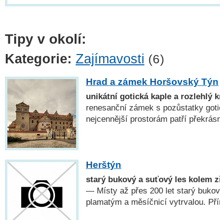
Tipy v okolí:
Kategorie:
Zajímavosti
(6)
Hrad a zámek Horšovský Týn
unikátní gotická kaple a rozlehlý k
renesanční zámek s pozůstatky goti
nejcennější prostorám patří překrás
Herštýn
starý bukový a suťový les kolem z
— Místy až přes 200 let starý buko
plamatým a měsíčnicí vytrvalou. Pří