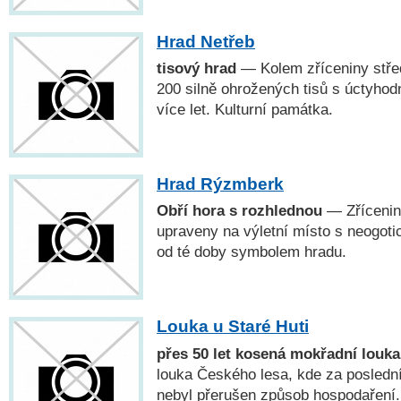
Hrad Netřeb
tisový hrad
— Kolem zříceniny stře
200 silně ohrožených tisů s úctyho
více let. Kulturní památka.
Hrad Rýzmberk
Obří hora s rozhlednou
— Zříceniny
upraveny na výletní místo s neogoti
od té doby symbolem hradu.
Louka u Staré Huti
přes 50 let kosená mokřadní louka
louka Českého lesa, kde za poslední
nebyl přerušen způsob hospodaření.