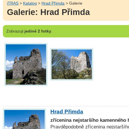
iTRAS
>
Katalog
>
Hrad Přimda
> Galerie
Galerie: Hrad Přimda
Zobrazuji
jediné 2 fotky
.
Hrad Přimda
zřícenina nejstaršího kamenného 
Pravděpodobně zřícenina nejstarš