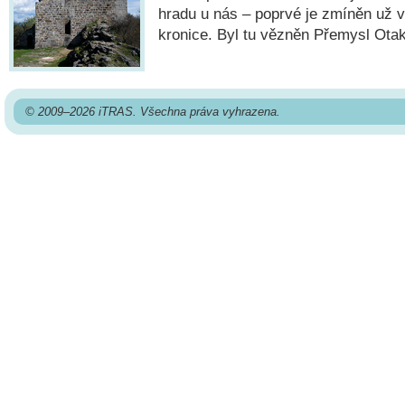
hradu u nás – poprvé je zmíněn už 
kronice. Byl tu vězněn Přemysl Otaka
© 2009–2026 iTRAS. Všechna práva vyhrazena.