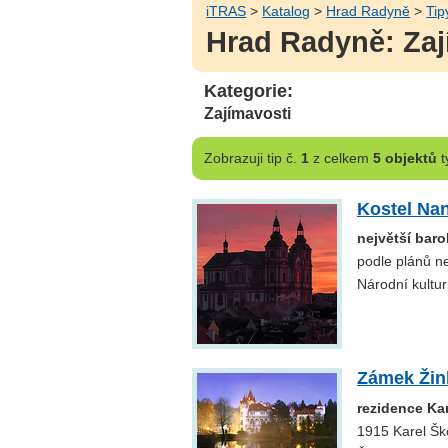
iTRAS
>
Katalog
>
Hrad Radyně
>
Tip
Hrad Radyně: Zaj
Kategorie:
Zajímavosti
Zobrazuji
tip č.
1
z celkem
5 objektů
t
Kostel Nan
největší bar
podle plánů ne
Národní kultu
Zámek Žin
rezidence Ka
1915 Karel Šk