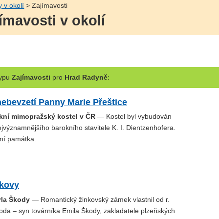
y v okolí
> Zajímavosti
ímavosti v okolí
ypu
Zajímavosti
pro
Hrad Radyně
:
ebevzetí Panny Marie Přeštice
okní mimopražský kostel v ČR
— Kostel byl vybudován
jvýznamnějšího barokního stavitele K. I. Dientzenhofera.
rní památka.
kovy
rla Škody
— Romantický žinkovský zámek vlastnil od r.
oda – syn továrníka Emila Škody, zakladatele plzeňských