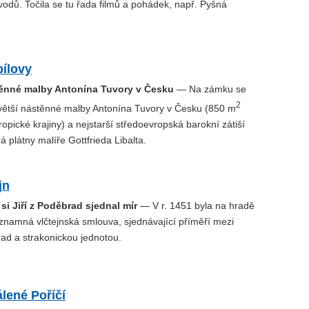
odů. Točila se tu řada filmů a pohádek, např. Pyšná
ílovy
těnné malby Antonína Tuvory v Česku
— Na zámku se
2
větší nástěnné malby Antonína Tuvory v Česku (850 m
ropické krajiny) a nejstarší středoevropská barokní zátiší
 plátny malíře Gottfrieda Libalta.
jn
si Jiří z Poděbrad sjednal mír
— V r. 1451 byla na hradě
namná vlčtejnská smlouva, sjednávající příměří mezi
rad a strakonickou jednotou.
lené Poříčí