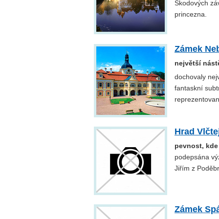
Škodových záv
princezna.
Zámek Neb
největší nás
dochovaly nej
fantaskní subt
reprezentovaná
Hrad Vlčte
pevnost, kde 
podepsána výz
Jiřím z Poděb
Zámek Spá