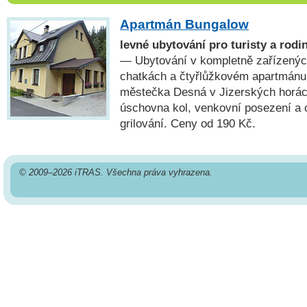
Apartmán Bungalow
levné ubytování pro turisty a rodi
— Ubytování v kompletně zařízenýc
chatkách a čtyřlůžkovém apartmánu 
městečka Desná v Jizerských horách
úschovna kol, venkovní posezení a 
grilování. Ceny od 190 Kč.
© 2009–2026 iTRAS. Všechna práva vyhrazena.