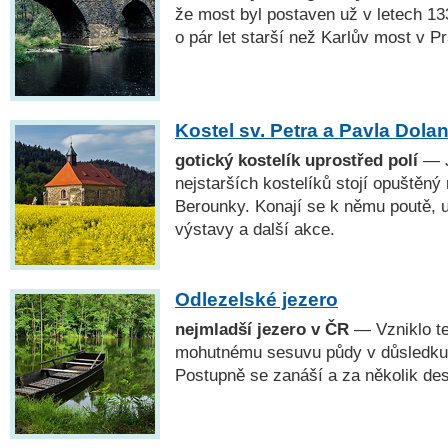
že most byl postaven už v letech 13
o pár let starší než Karlův most v P
Kostel sv. Petra a Pavla Dola
gotický kostelík uprostřed polí
— J
nejstarších kostelíků stojí opuštěný 
Berounky. Konají se k němu poutě, u
výstavy a další akce.
Odlezelské jezero
nejmladší jezero v ČR
— Vzniklo te
mohutnému sesuvu půdy v důsledku k
Postupně se zanáší a za několik desí