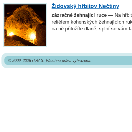
Židovský hřbitov Nečtiny
zázračné žehnající ruce
— Na hřbit
reliéfem kohenských žehnajících ruk
na ně přiložíte dlaně, splní se vám t
© 2009–2026 iTRAS. Všechna práva vyhrazena.