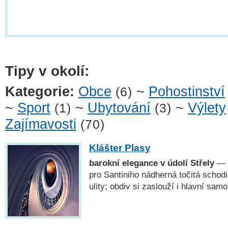
Tipy v okolí:
Kategorie:
Obce
~
Pohostinství
(6)
~
Sport
~
Ubytování
~
Výlety
(1)
(3)
Zajímavosti
(70)
Klášter Plasy
barokní elegance v údolí Střely
— K
pro Santiniho nádherná točitá schodi
ulity; obdiv si zaslouží i hlavní sa