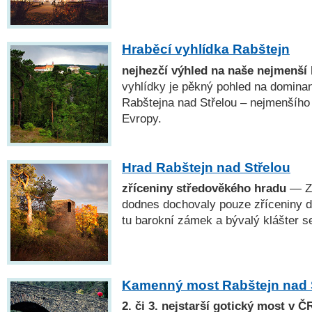
Hraběcí vyhlídka Rabštejn
nejhezčí výhled na naše nejmenší 
vyhlídky je pěkný pohled na dominan
Rabštejna nad Střelou – nejmenšího
Evropy.
Hrad Rabštejn nad Střelou
zříceniny středověkého hradu
— Z 
dodnes dochovaly pouze zříceniny dv
tu barokní zámek a bývalý klášter se
Kamenný most Rabštejn nad 
2. či 3. nejstarší gotický most v Č