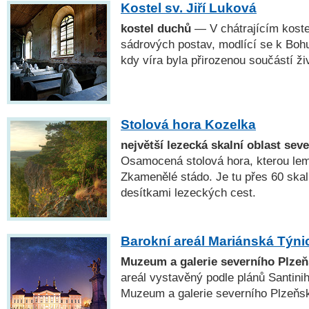
Kostel sv. Jiří Luková
kostel duchů
— V chátrajícím koste
sádrových postav, modlící se k Boh
kdy víra byla přirozenou součástí ži
Stolová hora Kozelka
největší lezecká skalní oblast sev
Osamocená stolová hora, kterou lemu
Zkamenělé stádo. Je tu přes 60 skal
desítkami lezeckých cest.
Barokní areál Mariánská Týni
Muzeum a galerie severního Plze
areál vystavěný podle plánů Santini
Muzeum a galerie severního Plzeňsk