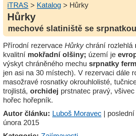
iTRAS
>
Katalog
> Hůrky
Hůrky
mechové slatiniště se srpnatko
Přírodní rezervace
Hůrky
chrání rozlehlá
kvalitní
mokřadní olšiny;
území je
evro
výskyt chráněného mechu
srpnatky fer
jen asi na 30 místech). V rezervaci dále 
masožravé rosnatky okrouhlolisté, tučnic
trojlistá,
orchidej
prstnatec pravý, všivec
hořec hořepník.
Autor článku:
Luboš Moravec
| poslední
února 2015
Kategorie:
Zajímavosti