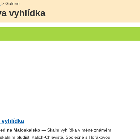
a
> Galerie
va vyhlídka
 vyhlídka
led na Maloskalsko
— Skalní vyhlídka v méně známém
skalním bludišti Kalich-Chléviště. Společně s Hořákovou