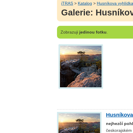
iTRAS
>
Katalog
>
Husníkova vyhlídk
Galerie: Husníko
Zobrazuji
jedinou fotku
.
Husníkova
nejhezčí poh
českorajském 