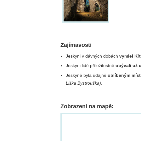
Zajímavosti
Jeskyni v dávných dobách
vymlel Kř
Jeskyni lidé příležitostně
obývali už 
Jeskyně byla údajně
oblíbeným mís
Liška Bystrouška)
.
Zobrazení na mapě: