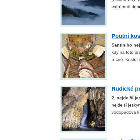
extrémně dobré
Poutní kos
Santiniho ne
kdy na toto p
ročně. Kostel 
Rudické p
2. nejdelší j
nejdelší jesk
vodopádová k