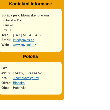
Kontaktní informace
Správa jesk. Moravského krasu
Svitavská 11-13
Blansko
678 01
Tel.:
[+420] 516 415 476
Email:
info@caves.cz
Web:
www.cavemk.cz
Poloha
GPS:
49°18'19.740"N, 16°41'44.529"E
Kraj:
Jihomoravský kraj
Okres:
Blansko
Obec:
Habrůvka