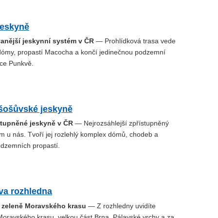
jeskyně
anější jeskynní systém v ČR
— Prohlídková trasa vede
dómy, propastí Macocha a končí jedinečnou podzemní
čce Punkvě.
šošůvské jeskyně
ístupněné jeskyně v ČR
— Nejrozsáhlejší zpřístupněný
m u nás. Tvoří jej rozlehlý komplex dómů, chodeb a
dzemních propastí.
va rozhledna
o zeleně Moravského krasu
— Z rozhledny uvidíte
 Moravského krasu, velkou část Brna, Pálavské vrchy a za