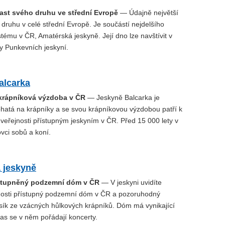
past svého druhu ve střední Evropě
— Údajně největší
druhu v celé střední Evropě. Je součástí nejdelšího
tému v ČR, Amatérská jeskyně. Její dno lze navštívit v
y Punkevních jeskyní.
alcarka
 krápníková výzdoba v ČR
— Jeskyně Balcarka je
atá na krápníky a se svou krápníkovou výzdobou patří k
veřejnosti přístupným jeskyním v ČR. Před 15 000 lety v
lovci sobů a koní.
 jeskyně
ístupněný podzemní dóm v ČR
— V jeskyni uvidíte
jnosti přístupný podzemní dóm v ČR a pozoruhodný
ík ze vzácných hůlkových krápníků. Dóm má vynikající
as se v něm pořádají koncerty.