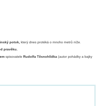
tinský potok,
který dnes protéká o mnoho metrů níže.
od pravěku.
tem
spisovatele
Rudolfa Těsnohlídka
(autor pohádky a bajky