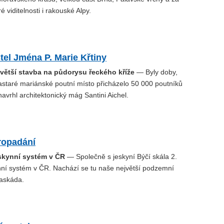
 viditelnosti i rakouské Alpy.
tel Jména P. Marie Křtiny
jvětší stavba na půdorysu řeckého kříže
— Byly doby,
rastaré mariánské poutní místo přicházelo 50 000 poutníků
navrhl architektonický mág Santini Aichel.
ropadání
eskynní systém v ČR
— Společně s jeskyní Býčí skála 2.
ynní systém v ČR. Nachází se tu naše největší podzemní
askáda.