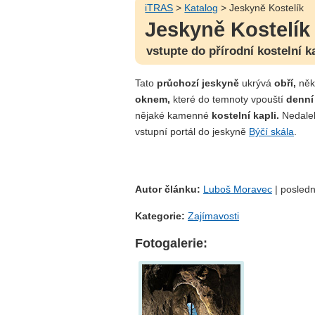
iTRAS
>
Katalog
> Jeskyně Kostelík
Jeskyně Kostelík
vstupte do přírodní kostelní k
Tato
průchozí jeskyně
ukrývá
obří,
něk
oknem,
které do temnoty vpouští
denní
nějaké kamenné
kostelní kapli.
Nedalek
vstupní portál do jeskyně
Býčí skála
.
Autor článku:
Luboš Moravec
| posledn
Kategorie:
Zajímavosti
Fotogalerie: