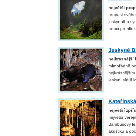
největší pro
propast svého 
jeskynního sys
rámci prohlídk
Jeskyně B
nejkrásnější
mimořádně boh
nejkrásnějším 
jeskyni sídlili 
Kateřinská
největší zpř
největší veře
Bambusový les
akustiku a obč