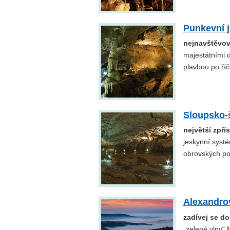
Punkevní 
nejnavštěvov
majestátními 
plavbou po ří
Sloupsko-
největší zpř
jeskynní systé
obrovských po
Alexandro
zadívej se d
„zelené vlny“