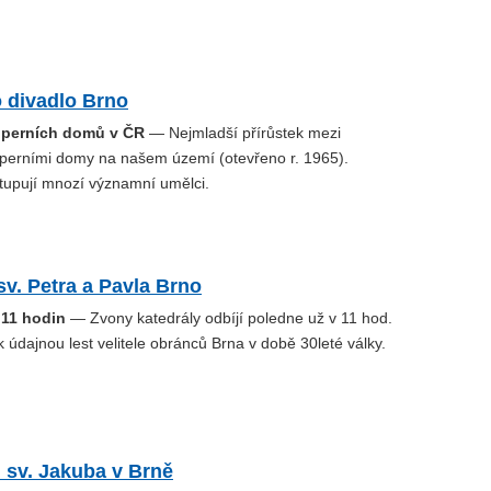
 divadlo Brno
operních domů v ČR
— Nejmladší přírůstek mezi
perními domy na našem území (otevřeno r. 1965).
tupují mnozí významní umělci.
sv. Petra a Pavla Brno
 11 hodin
— Zvony katedrály odbíjí poledne už v 11 hod.
k údajnou lest velitele obránců Brna v době 30leté války.
 sv. Jakuba v Brně