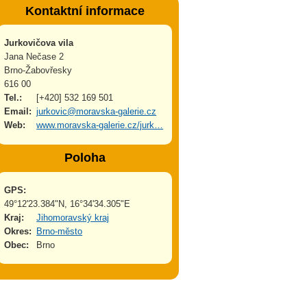
Kontaktní informace
Jurkovičova vila
Jana Nečase 2
Brno-Žabovřesky
616 00
Tel.:
[+420] 532 169 501
Email:
jurkovic@moravska-galerie.cz
Web:
www.moravska-galerie.cz/jurk…
Poloha
GPS:
49°12'23.384"N, 16°34'34.305"E
Kraj:
Jihomoravský kraj
Okres:
Brno-město
Obec:
Brno