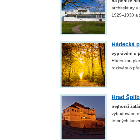
na peníze ne
architektury 
1929–1930 a z
Hádecká p
vyprávění o 
Hádeckou plan
rozkvétalo př
Hrad Špilb
nejhorší žalář
vybudováno ne
temných kasema