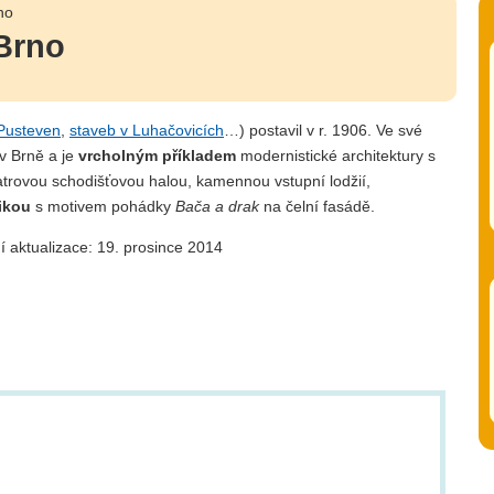
no
 Brno
Pusteven
,
staveb v Luhačovicích
…) postavil v r. 1906. Ve své
 Brně a je
vrcholným příkladem
modernistické architektury s
atrovou schodišťovou halou, kamennou vstupní lodžií,
ikou
s motivem pohádky
Bača a drak
na čelní fasádě.
í aktualizace: 19. prosince 2014