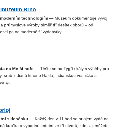
 muzeum Brno
 moderním technologiím
— Muzeum dokumentuje vývoj
 a průmyslové výroby téměř tří desítek oborů – od
mesel po nejmodernější výdobytky.
ata na Mniší hoře
— Těšte se na Tygří skály s výběhy pro
ry, srub indiánů kmene Haida, indiánskou vesničku s
ee aj.
rloj
stní skleněnku
— Každý den v 11 hod se orlojem vydá na
ná kulička a vypadne jedním ze tří otvorů, kde si ji můžete