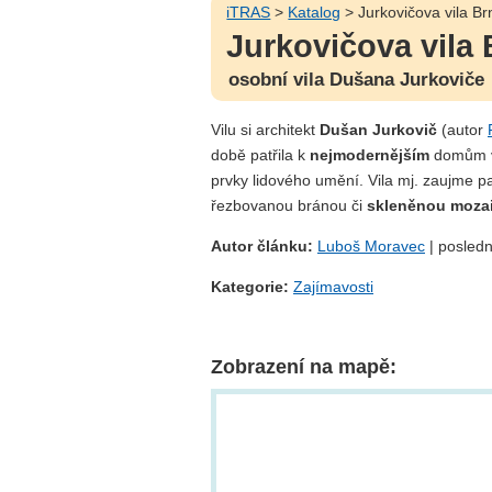
iTRAS
>
Katalog
> Jurkovičova vila Br
Jurkovičova vila
osobní vila Dušana Jurkoviče
Vilu si architekt
Dušan Jurkovič
(autor
době patřila k
nejmodernějším
domům v
prvky lidového umění. Vila mj. zaujme p
řezbovanou bránou či
skleněnou moza
Autor článku:
Luboš Moravec
| posledn
Kategorie:
Zajímavosti
Zobrazení na mapě: