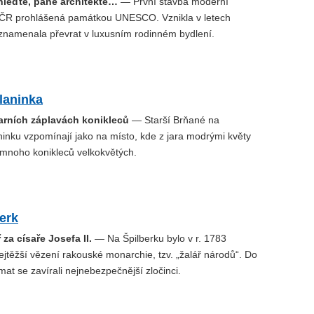
hleďte, pane architekte…
— První stavba moderní
v ČR prohlášená památkou UNESCO. Vznikla v letech
namenala převrat v luxusním rodinném bydlení.
laninka
jarních záplavách konikleců
— Starší Brňané na
inku vzpomínají jako na místo, kde z jara modrými květy
emnoho konikleců velkokvětých.
erk
 za císaře Josefa II.
— Na Špilberku bylo v r. 1783
jtěžší vězení rakouské monarchie, tzv. „žalář národů“. Do
t se zavírali nejnebezpečnější zločinci.