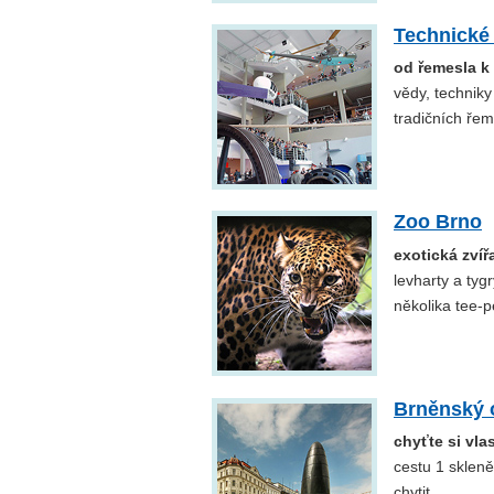
Technické
od řemesla k
vědy, techniky
tradičních ře
Zoo Brno
exotická zvíř
levharty a tyg
několika tee-p
Brněnský o
chyťte si vla
cestu 1 skleně
chytit.