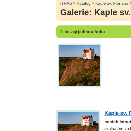
iTRAS
>
Katalog
>
Kaple sv. Floriána
Galerie: Kaple s
Zobrazuji
jedinou fotku
.
Kaple sv.
nepřehlédnut
skalnatém vrc