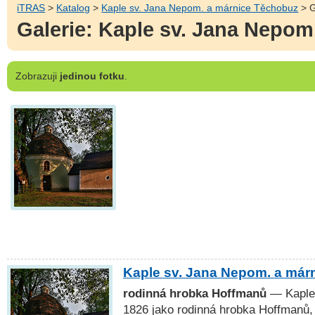
iTRAS
>
Katalog
>
Kaple sv. Jana Nepom. a márnice Těchobuz
> G
Galerie: Kaple sv. Jana Nepo
Zobrazuji
jedinou fotku
.
Kaple sv. Jana Nepom. a már
rodinná hrobka Hoffmanů
— Kaple 
1826 jako rodinná hrobka Hoffmanů, 