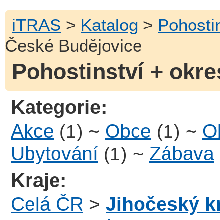
iTRAS
>
Katalog
>
Pohosti
České Budějovice
Pohostinství + okr
Kategorie:
Akce
~
Obce
~
Ob
(1)
(1)
Ubytování
~
Zábava
(1)
Kraje:
Celá ČR
>
Jihočeský k