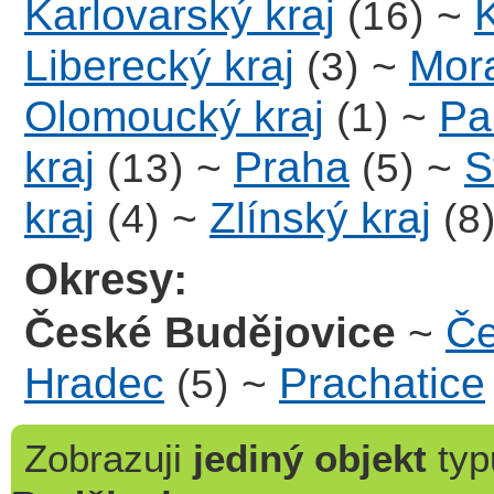
Karlovarský kraj
~
(16)
Liberecký kraj
~
Mora
(3)
Olomoucký kraj
~
Pa
(1)
kraj
~
Praha
~
S
(13)
(5)
kraj
~
Zlínský kraj
(4)
(8
Okresy:
České Budějovice
~
Če
Hradec
~
Prachatice
(5)
Zobrazuji
jediný objekt
ty