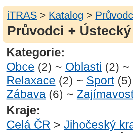
iTRAS
>
Katalog
>
Průvodc
Průvodci + Ústecký 
Kategorie:
Obce
~
Oblasti
~
(2)
(2)
Relaxace
~
Sport
(2)
(5)
Zábava
~
Zajímavost
(6)
Kraje:
Celá ČR
>
Jihočeský kra