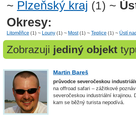
~
Plzeňský kraj
~
Ús
(1)
Okresy:
Litoměřice
(1)
~
Louny
(1)
~
Most
(1)
~
Teplice
(1)
~
Ústí n
Zobrazuji
jediný objekt
ty
Martin Bareš
průvodce severočeskou industriáln
na offroad safari – zážitkové poznáv
severočeskou industriální krajinou.
kam se běžný turista nepodívá.