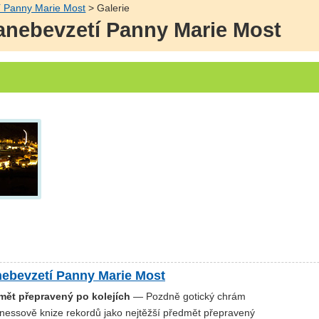
í Panny Marie Most
> Galerie
Nanebevzetí Panny Marie Most
nebevzetí Panny Marie Most
dmět přepravený po kolejích
— Pozdně gotický chrám
nessově knize rekordů jako nejtěžší předmět přepravený