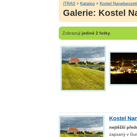
iTRAS
>
Katalog
>
Kostel Nanebevzet
Galerie: Kostel 
Zobrazuji
jediné 2 fotky
.
Kostel Na
nejtěžší pře
zapsaný v Gui