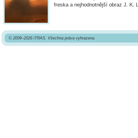
freska a nejhodnotnější obraz J. K. 
© 2009–2026 iTRAS. Všechna práva vyhrazena.