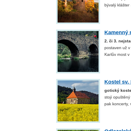
bývalý klášter 
Kamenný m
2. či 3. nejs
postaven už v 
Karlův most v
Kostel sv.
gotický koste
stojí opuštěný
pak koncerty, 