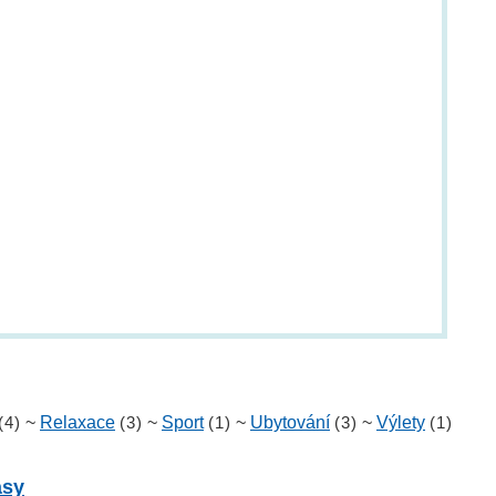
(4)
~
Relaxace
(3)
~
Sport
(1)
~
Ubytování
(3)
~
Výlety
(1)
asy