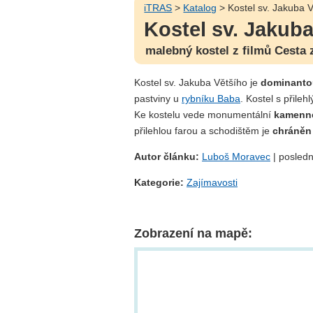
iTRAS
>
Katalog
> Kostel sv. Jakuba V
Kostel sv. Jakuba
malebný kostel z filmů Cesta 
Kostel sv. Jakuba Většího je
dominanto
pastviny u
rybníku Baba
. Kostel s přileh
Ke kostelu vede monumentální
kamenné
přilehlou farou a schodištěm je
chráněn
Autor článku:
Luboš Moravec
| posledn
Kategorie:
Zajímavosti
Zobrazení na mapě: