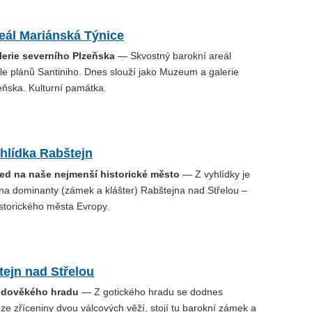
eál Mariánská Týnice
erie severního Plzeňska
— Skvostný barokní areál
le plánů Santiniho. Dnes slouží jako Muzeum a galerie
eňska. Kulturní památka.
hlídka Rabštejn
led na naše nejmenší historické město
— Z vyhlídky je
na dominanty (zámek a klášter) Rabštejna nad Střelou –
storického města Evropy.
ejn nad Střelou
ředověkého hradu
— Z gotického hradu se dodnes
e zříceniny dvou válcových věží, stojí tu barokní zámek a