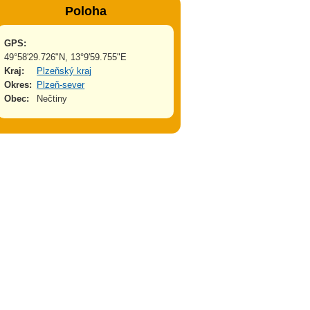
Poloha
GPS:
49°58'29.726"N, 13°9'59.755"E
Kraj:
Plzeňský kraj
Okres:
Plzeň-sever
Obec:
Nečtiny