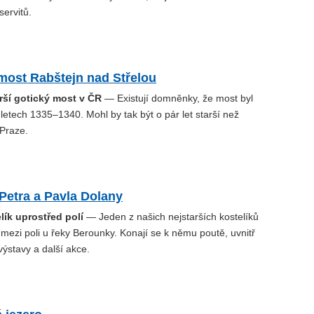
servitů.
ost Rabštejn nad Střelou
tarší gotický most v ČR
— Existují domněnky, že most byl
letech 1335–1340. Mohl by tak být o pár let starší než
 Praze.
 Petra a Pavla Dolany
lík uprostřed polí
— Jeden z našich nejstarších kostelíků
 mezi poli u řeky Berounky. Konají se k němu poutě, uvnitř
výstavy a další akce.