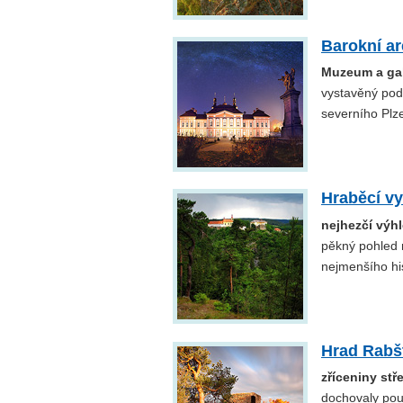
Barokní ar
Muzeum a gal
vystavěný pod
severního Plz
Hraběcí vy
nejhezčí výh
pěkný pohled 
nejmenšího hi
Hrad Rabšt
zříceniny st
dochovaly pouz