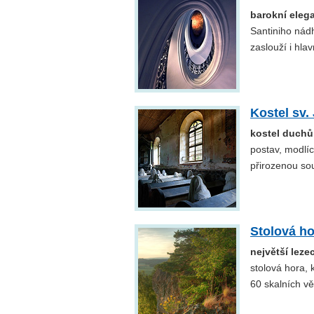
barokní elega
Santiniho nádh
zaslouží i hla
Kostel sv.
kostel duchů
postav, modlíc
přirozenou sou
Stolová ho
největší leze
stolová hora, 
60 skalních vě