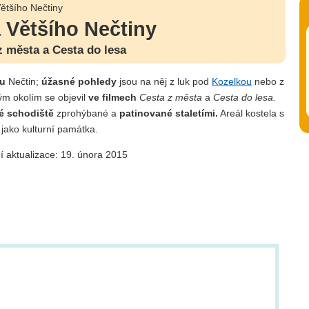
ětšího Nečtiny
 Většího Nečtiny
z města a Cesta do lesa
u
Nečtin;
úžasné pohledy
jsou na něj z luk pod
Kozelkou
nebo z
lým okolím se objevil
ve filmech
Cesta z města
a
Cesta do lesa.
 schodiště
zprohýbané a
patinované staletími.
Areál kostela s
jako kulturní památka.
í aktualizace: 19. února 2015