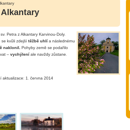
lkantary
z Alkantary
sv. Petra z Alkantary Karvinou-Doly.
6
se kvůli zdejší
těžbě uhlí
a následnému
ě naklonil.
Pohyby země se podařilo
ovat –
vychýlení
ale navždy zůstane.
í aktualizace: 1. června 2014