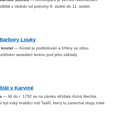
liště z období od poloviny 8. století do 11. století.
 Barbory Louky
 kostel
— Kostel je poddolován a trhliny ve zdivu
ozdílném sesedání terénu pod jeho základy.
tát v Karviné
a
— Až do r. 1792 se na zámku střídala různá šlechta,
 byl irský hraběcí rod Taafů, který tu zanechal stopy irské