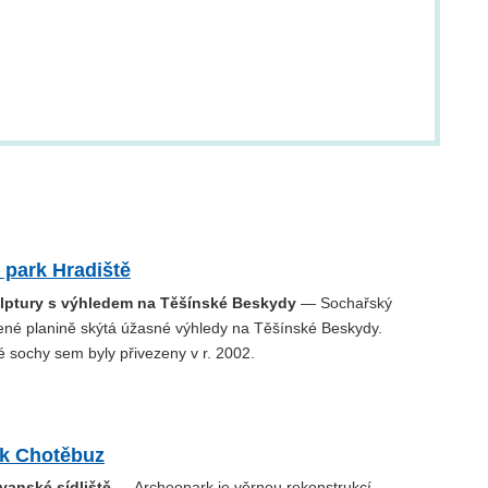
 park Hradiště
ptury s výhledem na Těšínské Beskydy
— Sochařský
ené planině skýtá úžasné výhledy na Těšínské Beskydy.
 sochy sem byly přivezeny v r. 2002.
k Chotěbuz
vanské sídliště
— Archeopark je věrnou rekonstrukcí