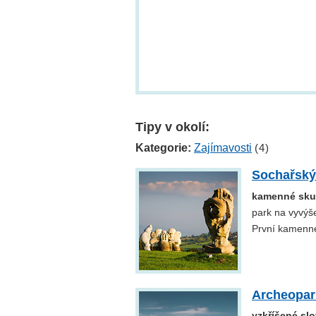
Tipy v okolí:
Kategorie:
Zajímavosti
(4)
Sochařský
kamenné skul
park na vyvýš
První kamenné
Archeopar
vzkříšené slo