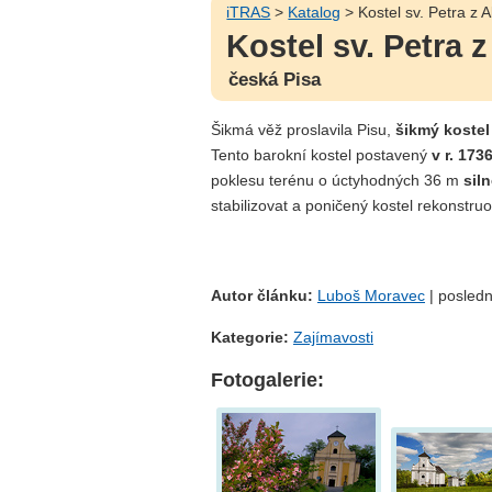
iTRAS
>
Katalog
> Kostel sv. Petra z A
Kostel sv. Petra 
česká Pisa
Šikmá věž proslavila Pisu,
šikmý kostel
Tento barokní kostel postavený
v r. 173
poklesu terénu o úctyhodných 36 m
siln
stabilizovat a poničený kostel rekonstru
Autor článku:
Luboš Moravec
| posledn
Kategorie:
Zajímavosti
Fotogalerie: