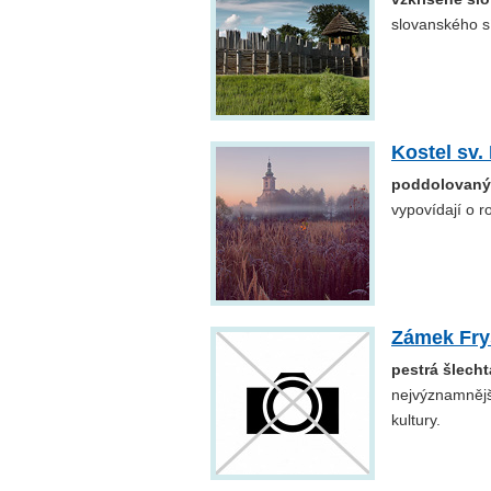
slovanského síd
Kostel sv.
poddolovaný
vypovídají o r
Zámek Fryš
pestrá šlecht
nejvýznamnější
kultury.