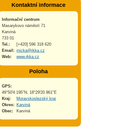
Kontaktní informace
Informační centrum
Masarykovo náměstí 71
Karviná
733 01
Tel.:
[+420] 596 318 620
Email:
micka@rkka.cz
Web:
www.rkka.cz
Poloha
GPS:
49°50'4.195"N, 18°29'20.961"E
Kraj:
Moravskoslezský kraj
Okres:
Karviná
Obec:
Karviná