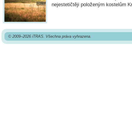
nejestetičtěji položeným kostelům K
© 2009–2026 iTRAS. Všechna práva vyhrazena.