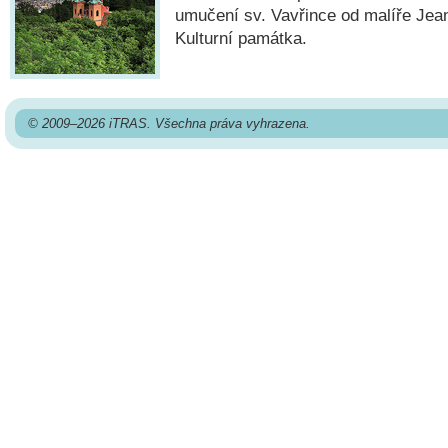
umučení sv. Vavřince od malíře Jea
Kulturní památka.
© 2009–2026 iTRAS. Všechna práva vyhrazena.