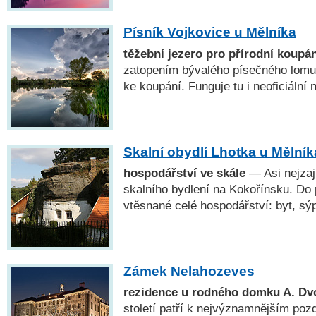
Písník Vojkovice u Mělníka
těžební jezero pro přírodní koupán
zatopením bývalého písečného lomu.
ke koupání. Funguje tu i neoficiální n
Skalní obydlí Lhotka u Mělník
hospodářství ve skále
— Asi nejzaj
skalního bydlení na Kokořínsku. Do 
vtěsnané celé hospodářství: byt, sý
Zámek Nelahozeves
rezidence u rodného domku A. Dv
století patří k nejvýznamnějším po