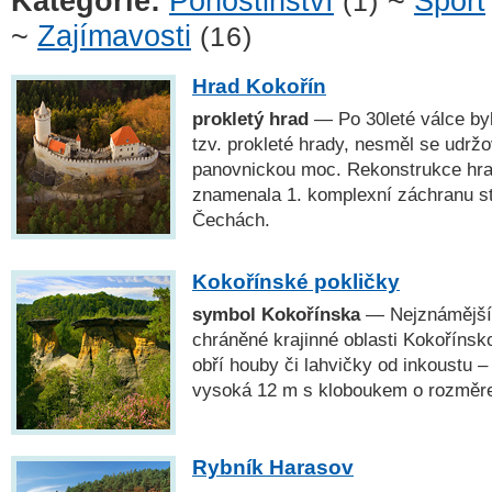
Kategorie:
Pohostinství
~
Sport
(1)
~
Zajímavosti
(16)
Hrad Kokořín
prokletý hrad
— Po 30leté válce by
tzv. prokleté hrady, nesměl se udržo
panovnickou moc. Rekonstrukce hrad
znamenala 1. komplexní záchranu st
Čechách.
Kokořínské pokličky
symbol Kokořínska
— Nejznámější 
chráněné krajinné oblasti Kokořínsko
obří houby či lahvičky od inkoustu – 
vysoká 12 m s kloboukem o rozměre
Rybník Harasov