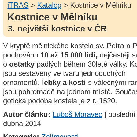
iTRAS
>
Katalog
> Kostnice v Mělníku
Kostnice v Mělníku
3. největší kostnice v ČR
V kryptě mělnického kostela sv. Petra a P
pochováno
10 až 15 000 lidí,
nejčastěji s
o
ostatky
padlých během 30leté války. Ko
jsou sestaveny ve tvaru jednoduchých
ornamentů,
lebky a kosti
s válečnými ra
jsou pohromadě na jednom místě. Souča
gotická podoba kostela je z r. 1520.
Autor článku:
Luboš Moravec
| poslední
dubna 2014
Kategorie:
Zajímavosti