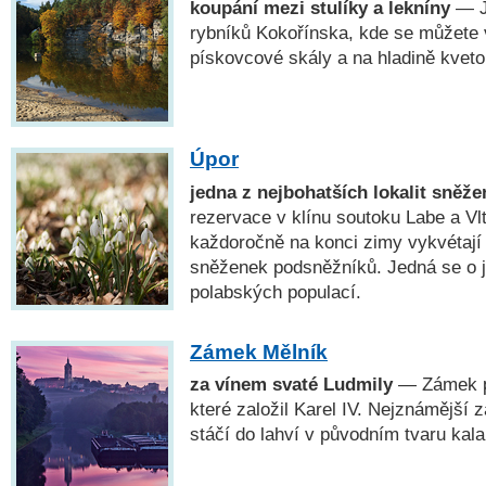
koupání mezi stulíky a lekníny
— J
rybníků Kokořínska, kde se můžete v
pískovcové skály a na hladině kvetou
Úpor
jedna z nejbohatších lokalit sněže
rezervace v klínu soutoku Labe a Vl
každoročně na konci zimy vykvétají
sněženek podsněžníků. Jedná se o j
polabských populací.
Zámek Mělník
za vínem svaté Ludmily
— Zámek pr
které založil Karel IV. Nejznámější
stáčí do lahví v původním tvaru kal