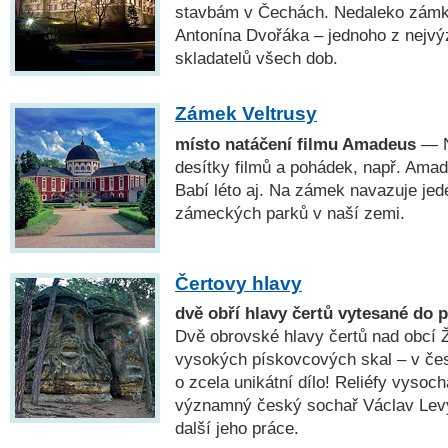
stavbám v Čechách. Nedaleko zámku
Antonína Dvořáka – jednoho z nejv
skladatelů všech dob.
Zámek Veltrusy
místo natáčení filmu Amadeus
— N
desítky filmů a pohádek, např. Amad
Babí léto aj. Na zámek navazuje jed
zámeckých parků v naší zemi.
Čertovy hlavy
dvě obří hlavy čertů vytesané do 
Dvě obrovské hlavy čertů nad obcí 
vysokých pískovcových skal – v če
o zcela unikátní dílo! Reliéfy vysoc
významný český sochař Václav Levý;
další jeho práce.