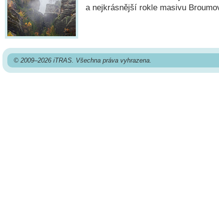
a nejkrásnější rokle masivu Broumo
© 2009–2026 iTRAS. Všechna práva vyhrazena.