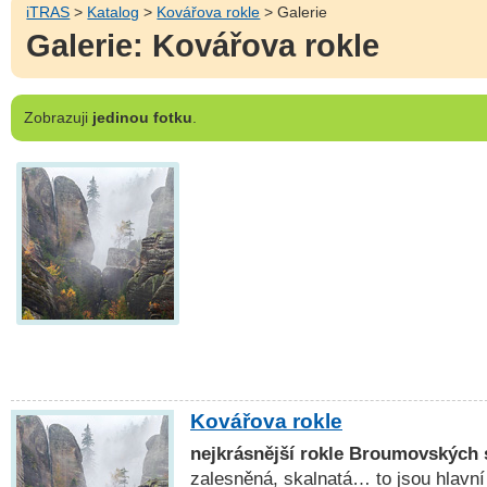
iTRAS
>
Katalog
>
Kovářova rokle
> Galerie
Galerie: Kovářova rokle
Zobrazuji
jedinou fotku
.
Kovářova rokle
nejkrásnější rokle Broumovských 
zalesněná, skalnatá… to jsou hlavní 