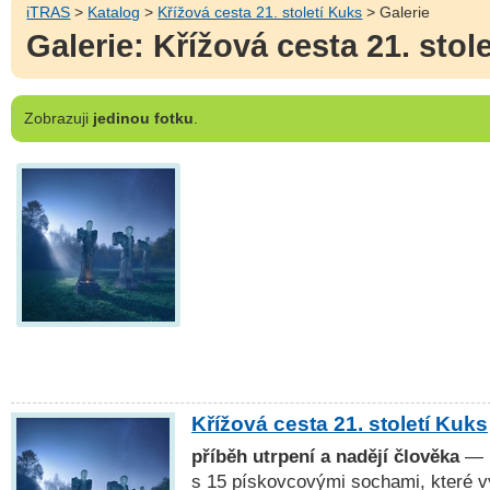
iTRAS
>
Katalog
>
Křížová cesta 21. století Kuks
> Galerie
Galerie: Křížová cesta 21. stol
Zobrazuji
jedinou fotku
.
Křížová cesta 21. století Kuks
příběh utrpení a nadějí člověka
— N
s 15 pískovcovými sochami, které vyt