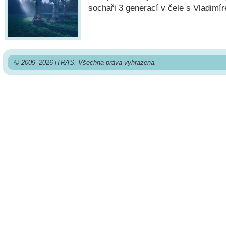
sochaři 3 generací v čele s Vladimí
© 2009–2026 iTRAS. Všechna práva vyhrazena.