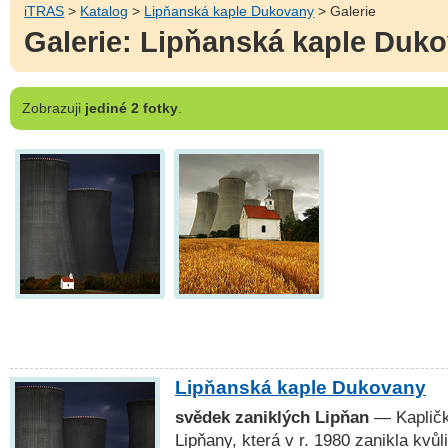
iTRAS
>
Katalog
>
Lipňanská kaple Dukovany
> Galerie
Galerie: Lipňanská kaple Duk
Zobrazuji
jediné 2 fotky
.
Lipňanská kaple Dukovany
svědek zaniklých Lipňan
— Kapličk
Lipňany, která v r. 1980 zanikla kvů