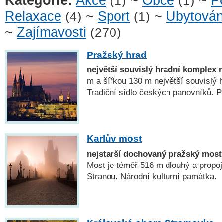
Kategorie:
Akce
~
Obce
~
P
(1)
(1)
Relaxace
~
Sport
~
Ubytován
(4)
(1)
~
Zajímavosti
(270)
Pražský hrad
největší souvislý hradní komplex 
m a šířkou 130 m největší souvislý 
Tradiční sídlo českých panovníků
Karlův most
nejstarší dochovaný pražský most
Most je téměř 516 m dlouhý a propo
Stranou. Národní kulturní památka.