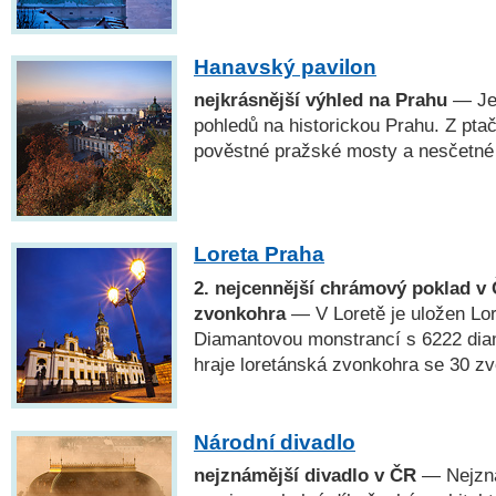
Hanavský pavilon
nejkrásnější výhled na Prahu
— Jed
pohledů na historickou Prahu. Z pta
pověstné pražské mosty a nesčetné
Loreta Praha
2. nejcennější chrámový poklad v 
zvonkohra
— V Loretě je uložen Lo
Diamantovou monstrancí s 6222 dia
hraje loretánská zvonkohra se 30 zv
Národní divadlo
nejznámější divadlo v ČR
— Nejzná