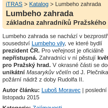
iTRAS
>
Katalog
> Lumbeho zahrada
Lumbeho zahrada
základna zahradníků Pražského
Lumbeho zahrada se nachází v bezprost
sousedství
Lumbeho vily
, ve které bydlí
prezident ČR.
Pro veřejnost je oficiálně
nepřístupná.
Zahradníci v ní pěstují
kvě
pro Pražský hrad.
V okrasné části se do
unikátní
Masarykův včelín
od J. Plečnika
požární nádrž z doby Rudolfa II.
Autor článku:
Luboš Moravec
| poslední
listopadu 2015
Kategorie:
Zajímavosti