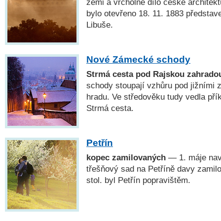
zemi a vrcholné dílo české architekt
bylo otevřeno 18. 11. 1883 předsta
Libuše.
Nové Zámecké schody
Strmá cesta pod Rajskou zahrado
schody stoupají vzhůru pod jižními
hradu. Ve středověku tudy vedla přík
Strmá cesta.
Petřín
kopec zamilovaných
— 1. máje navš
třešňový sad na Petříně davy zamilo
stol. byl Petřín popravištěm.