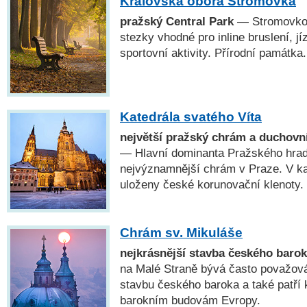
Královská obora Stromovka
pražský Central Park
— Stromovkou
stezky vhodné pro inline bruslení, jí
sportovní aktivity. Přírodní památka.
Katedrála svatého Víta
největší pražský chrám a duchovn
— Hlavní dominanta Pražského hradu
nejvýznamnější chrám v Praze. V kap
uloženy české korunovační klenoty.
Chrám sv. Mikuláše
nejkrásnější stavba českého baro
na Malé Straně bývá často považová
stavbu českého baroka a také patří 
barokním budovám Evropy.