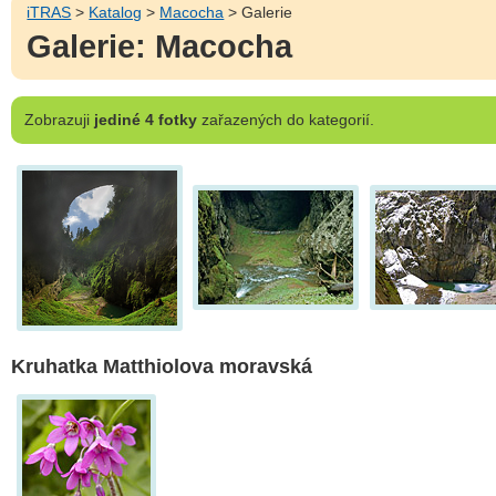
iTRAS
>
Katalog
>
Macocha
> Galerie
Galerie: Macocha
Zobrazuji
jediné 4 fotky
zařazených do kategorií.
Kruhatka Matthiolova moravská