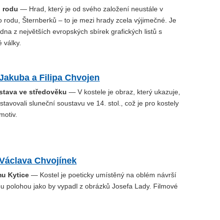
 rodu
— Hrad, který je od svého založení neustále v
 rodu, Šternberků – to je mezi hrady zcela výjimečné. Je
edna z největších evropských sbírek grafických listů s
é války.
 Jakuba a Filipa Chvojen
stava ve středověku
— V kostele je obraz, který ukazuje,
dstavovali sluneční soustavu ve 14. stol., což je pro kostely
motiv.
 Václava Chvojínek
lmu Kytice
— Kostel je poeticky umístěný na oblém návrší
ou polohou jako by vypadl z obrázků Josefa Lady. Filmové