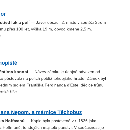
vor
třed luk a polí
— Javor obsadil 2. místo v soutěži Strom
 mu přes 100 let, výška 19 m, obvod kmene 2,5 m.
m.
opiště
ěstírna konopí
— Název zámku je údajně odvozen od
se pěstovalo na polích poblíž tehdejšího hradu. Zámek byl
ledním sídlem Františka Ferdinanda d'Este, dědice trůnu
ské říše.
 Jana Nepom. a márnice Těchobuz
bka Hoffmanů
— Kaple byla postavená v r. 1826 jako
 Hoffmanů, tehdejších majitelů panství. V současnosti je