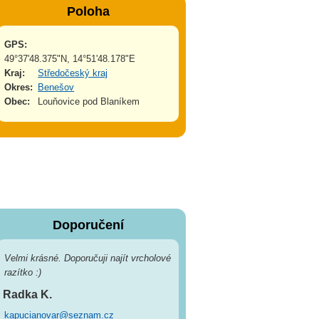
Poloha
GPS:
49°37'48.375"N, 14°51'48.178"E
Kraj:
Středočeský kraj
Okres:
Benešov
Obec:
Louňovice pod Blaníkem
Doporučení
Velmi krásné. Doporučuji najít vrcholové
razítko :)
Radka K.
kapucianovar@seznam.cz