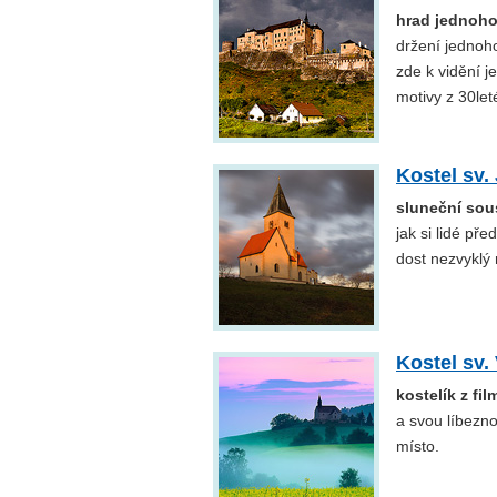
hrad jednoho
držení jednoho
zde k vidění j
motivy z 30let
Kostel sv.
sluneční sou
jak si lidé pře
dost nezvyklý 
Kostel sv.
kostelík z fi
a svou líbezn
místo.