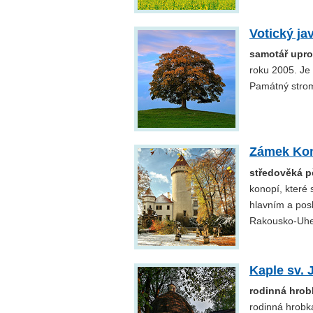
Votický ja
samotář upros
roku 2005. Je
Památný stro
Zámek Kon
středověká p
konopí, které 
hlavním a pos
Rakousko-Uher
Kaple sv.
rodinná hro
rodinná hrobka