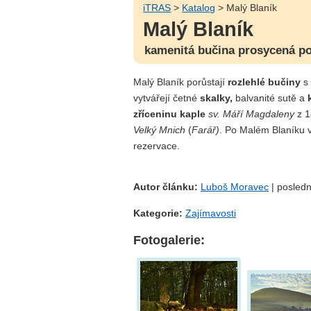
iTRAS
>
Katalog
> Malý Blaník
Malý Blaník
kamenitá bučina prosycená po
Malý Blaník porůstají
rozlehlé bučiny
s 
vytvářejí četné
skalky,
balvanité sutě a
zříceninu kaple
sv. Máří Magdaleny
z 18
Velký Mnich
(
Farář)
. Po Malém Blaníku 
rezervace.
Autor článku:
Luboš Moravec
| posledn
Kategorie:
Zajímavosti
Fotogalerie: