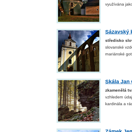
využívána jak
Sázavský k
středisko sl
slovanské vzd
mariánské got
Skála Jan 
zkamenělá tvá
vzhledem údaj
kardinála a rá
Zámek Jem