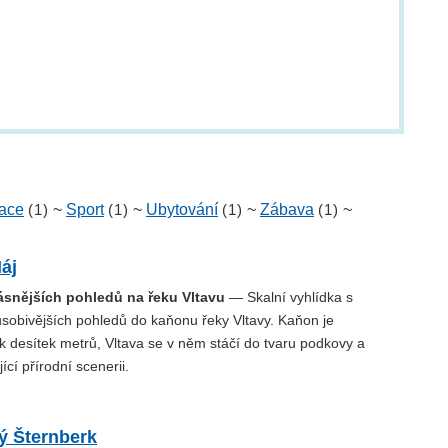
ace
(1)
~
Sport
(1)
~
Ubytování
(1)
~
Zábava
(1)
~
áj
rásnějších pohledů na řeku Vltavu
— Skalní vyhlídka s
ůsobivějších pohledů do kaňonu řeky Vltavy. Kaňon je
k desítek metrů, Vltava se v něm stáčí do tvaru podkovy a
jící přírodní scenerii.
ý Šternberk