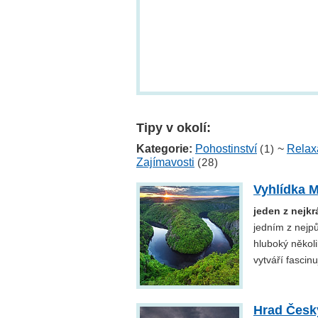
Tipy v okolí:
Kategorie:
Pohostinství
(1)
~
Relax
Zajímavosti
(28)
Vyhlídka M
jeden z nejk
jedním z nejp
hluboký několi
vytváří fascinu
Hrad Česk