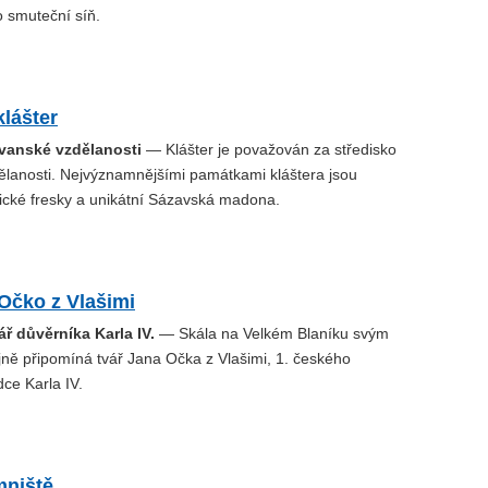
o smuteční síň.
lášter
ovanské vzdělanosti
— Klášter je považován za středisko
ělanosti. Nejvýznamnějšími památkami kláštera jsou
ické fresky a unikátní Sázavská madona.
Očko z Vlašimi
ř důvěrníka Karla IV.
— Skála na Velkém Blaníku svým
ně připomíná tvář Jana Očka z Vlašimi, 1. českého
dce Karla IV.
niště