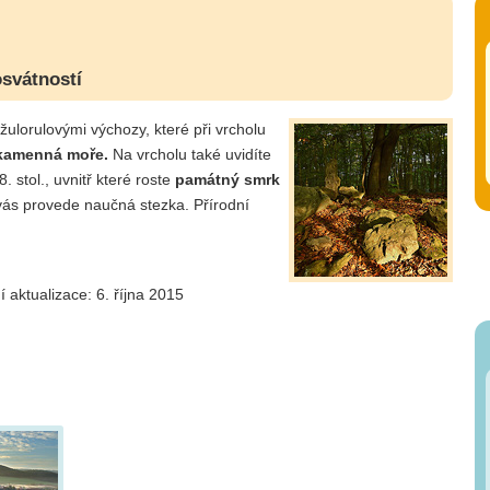
svátností
žulorulovými výchozy, které při vrcholu
kamenná moře.
Na vrcholu také uvidíte
. stol., uvnitř které roste
památný smrk
vás provede naučná stezka. Přírodní
í aktualizace: 6. října 2015