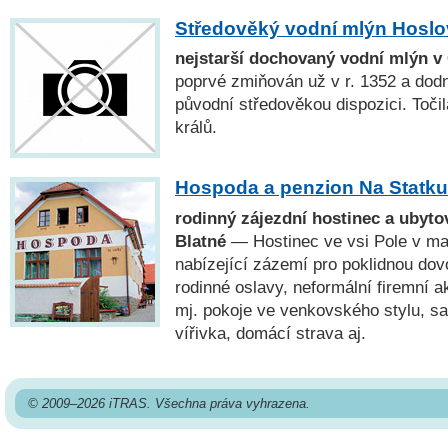
Středověký vodní mlýn Hoslo
nejstarší dochovaný vodní mlýn v
poprvé zmiňován už v r. 1352 a dodn
původní středověkou dispozici. Toči
králů.
Hospoda a penzion Na Statku
rodinný zájezdní hostinec a ubytov
Blatné
— Hostinec ve vsi Pole v mal
nabízející zázemí pro poklidnou do
rodinné oslavy, neformální firemní a
mj. pokoje ve venkovského stylu, s
vířivka, domácí strava aj.
© 2009–2026 iTRAS. Všechna práva vyhrazena.