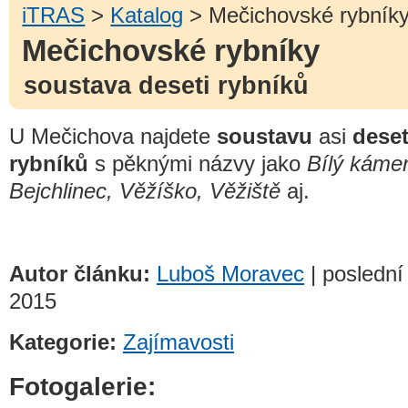
iTRAS
>
Katalog
> Mečichovské rybník
Mečichovské rybníky
soustava deseti rybníků
U Mečichova najdete
soustavu
asi
deset
rybníků
s pěknými názvy jako
Bílý káme
Bejchlinec, Věžíško, Věžiště
aj.
Autor článku:
Luboš Moravec
| poslední 
2015
Kategorie:
Zajímavosti
Fotogalerie: