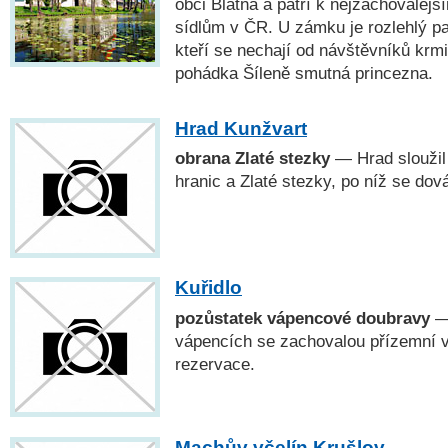
obci Blatná a patří k nejzachovale
sídlům v ČR. U zámku je rozlehlý p
kteří se nechají od návštěvníků krmi
pohádka Šíleně smutná princezna.
Hrad Kunžvart
obrana Zlaté stezky
— Hrad sloužil
hranic a Zlaté stezky, po níž se dov
Kuřidlo
pozůstatek vápencové doubravy
— 
vápencích se zachovalou přízemní v
rezervace.
Machův včelín Krušlov