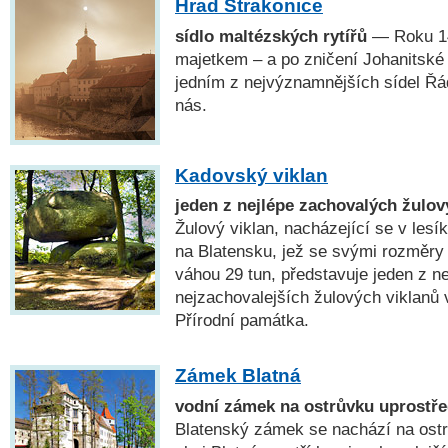
Hrad Strakonice
sídlo maltézských rytířů
— Roku 14
majetkem – a po zničení Johanitské
jedním z nejvýznamnějších sídel Řá
nás.
Kadovský viklan
jeden z nejlépe zachovalých žulov
Žulový viklan, nacházející se v les
na Blatensku, jež se svými rozměry
váhou 29 tun, představuje jeden z ne
nejzachovalejších žulových viklanů 
Přírodní památka.
Zámek Blatná
vodní zámek na ostrůvku uprostř
Blatenský zámek se nachází na ost