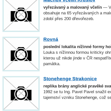
vyřezávaný a malovaný včelín
— Vč
obsahuje na 65 vyřezávaných a malo
zdobí přes 200 dřevořezeb.
Rovná
poslední lokalita nížinné formy ho
Louka s nížinnou formou kriticky oh
kterou už nikde jinde v ČR nespatřít
památka.
Stonehenge Strakonice
replika brány anglické pravěké sv
1992 se tu Ing. Pavel Pavel snažil e
tajemství vzniku Stonehenge, což se