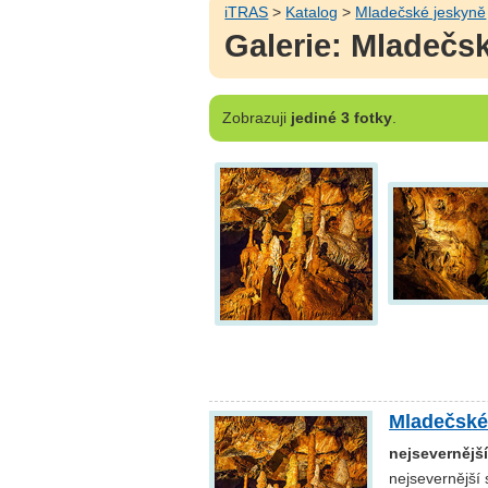
iTRAS
>
Katalog
>
Mladečské jeskyně
Galerie: Mladečs
Zobrazuji
jediné 3 fotky
.
Mladečské
nejsevernějš
nejsevernější 