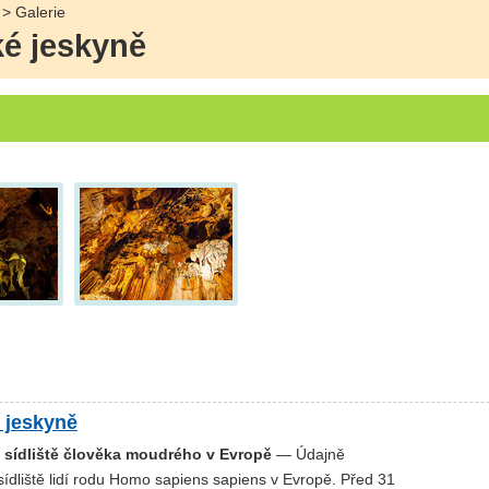
> Galerie
ké jeskyně
 jeskyně
í sídliště člověka moudrého v Evropě
— Údajně
sídliště lidí rodu Homo sapiens sapiens v Evropě. Před 31